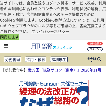
当サイトでは、会員登録やログイン機能、サービス改善、利用
者の興味関心に合わせたコンテンツ表示、利用状況の解析、広
告配信・測定、広告配信事業者へのデータ提供のために
Cookieを利用します。Cookieの削除方法については、ご利用
中のウェブブラウザのヘルプ等をご確認の上、各設定画面より
ご操作ください。
プライバシーポリシー
同意します
無料登録
ログイン
その他
労務管理
採用・教育
福利厚生
健康経営
働き方改革
【参加受付中】
第59回「総務サロン（東京）」2026年11月
法務・コンプライアンス
13日
、
第4回「総務サロン（大阪）」2026年11月17日
業務資料ダウンロード
知財管理
リスクマネジメント・BCP
社外・社内広報
社外・社内コミュニケーション活性化
FM・オフィス移転
CSR・SDGs
テクノロジー活用・DX