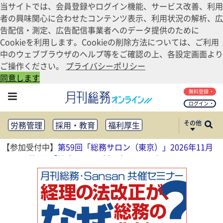
当サイトでは、会員登録やログイン機能、サービス改善、利用
者の興味関心に合わせたコンテンツ表示、利用状況の解析、広
告配信・測定、広告配信事業者へのデータ提供のために
Cookieを利用します。Cookieの削除方法については、ご利用
中のウェブブラウザのヘルプ等をご確認の上、各設定画面より
ご操作ください。
プライバシーポリシー
同意します
無料登録
ログイン
その他
労務管理
採用・教育
福利厚生
健康経営
働き方改革
【参加受付中】
第59回「総務サロン（東京）」2026年11月
法務・コンプライアンス
13日
、
第4回「総務サロン（大阪）」2026年11月17日
業務資料ダウンロード
知財管理
リスクマネジメント・BCP
社外・社内広報
社外・社内コミュニケーション活性化
FM・オフィス移転
CSR・SDGs
テクノロジー活用・DX