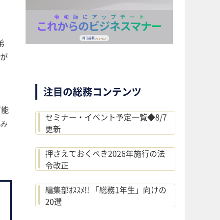
弟
が
注目の総務コンテンツ
。
可能
セミナー・イベント予定一覧◆8/7
み
更新
押さえておくべき2026年施行の法
令改正
編集部ｵｽｽﾒ!! 「総務1年生」向けの
20選