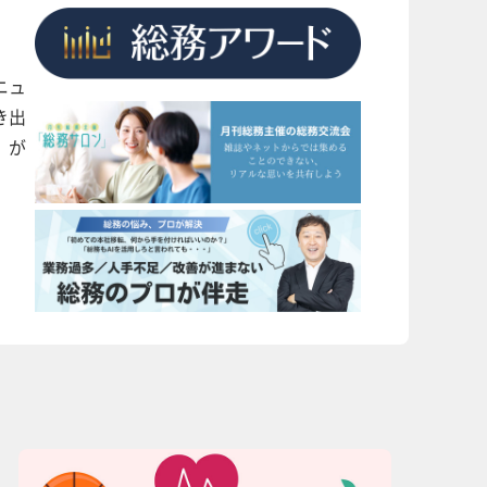
ニュ
き出
」が