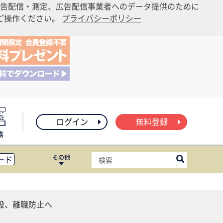
告配信・測定、広告配信事業者へのデータ提供のために
りご操作ください。
プライバシーポリシー
ログイン
無料登録
務
その他
ード
ィス移転
ート
設、離職防止へ