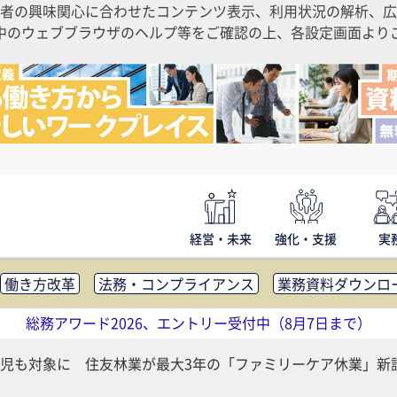
者の興味関心に合わせたコンテンツ表示、利用状況の解析、広
ご利用中のウェブブラウザのヘルプ等をご確認の上、各設定画面よ
経営・未来
強化・支援
実
働き方改革
法務・コンプライアンス
業務資料ダウンロ
内広報
社外・社内コミュニケーション活性化
FM・オフ
総務アワード2026、エントリー受付中（8月7日まで）
補助金・コスト削減
アウトソーシング・BPO
調査・レポ
児も対象に 住友林業が最大3年の「ファミリーケア休業」新