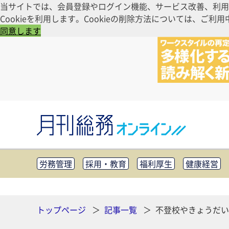
当サイトでは、会員登録やログイン機能、サービス改善、利用
Cookieを利用します。Cookieの削除方法については、
同意します
労務管理
採用・教育
福利厚生
健康経営
知財管理
リスクマネジメント・BCP
社外・社
CSR・SDGs
テクノロジー活用・DX
助成金・
その他
トップページ
記事一覧
不登校やきょうだい