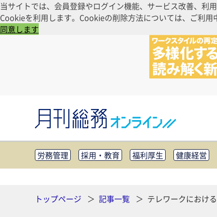
当サイトでは、会員登録やログイン機能、サービス改善、利用
Cookieを利用します。Cookieの削除方法については、
同意します
労務管理
採用・教育
福利厚生
健康経営
知財管理
リスクマネジメント・BCP
社外・社
CSR・SDGs
テクノロジー活用・DX
助成金・
その他
トップページ
記事一覧
テレワークにおける