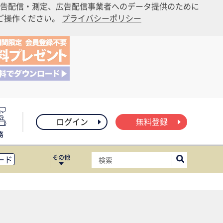
告配信・測定、広告配信事業者へのデータ提供のために
りご操作ください。
プライバシーポリシー
ログイン
無料登録
務
その他
ード
ィス移転
ート