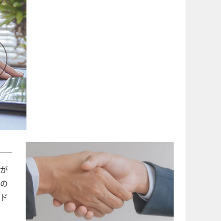
が
の
ド