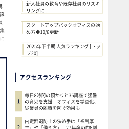
新入社員の教育や既存社員のリスキ
講
リングに！
知識
練
スタートアップバックオフィスの始
゙集
め方◆10/8更新
うに
2025年下半期 人気ランキング [トッ
プ20]
アクセスランキング
毎日8時間の預かりと36講座で猛暑
の育児を支援 オフィスを学童化、
従業員の離職を防ぐ効果も
内定辞退防止の決め手は「福利厚
生」や「働き方」 27年卒の約6割