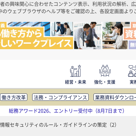
者の興味関心に合わせたコンテンツ表示、利用状況の解析、広
ご利用中のウェブブラウザのヘルプ等をご確認の上、各設定画面よ
経営・未来
強化・支援
実
働き方改革
法務・コンプライアンス
業務資料ダウンロ
内広報
社外・社内コミュニケーション活性化
FM・オフ
総務アワード2026、エントリー受付中（8月7日まで）
補助金・コスト削減
アウトソーシング・BPO
調査・レポ
情報セキュリティのルール・ガイドラインの策定（2）