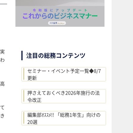
、実
注目の総務コンテンツ
るわ
セミナー・イベント予定一覧◆8/7
更新
の高
押さえておくべき2026年施行の法
令改正
して
編集部ｵｽｽﾒ!! 「総務1年生」向けの
るき
20選