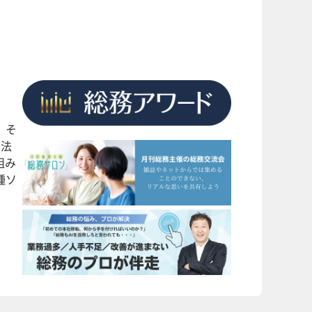
、そ
団法
組み
種ソ