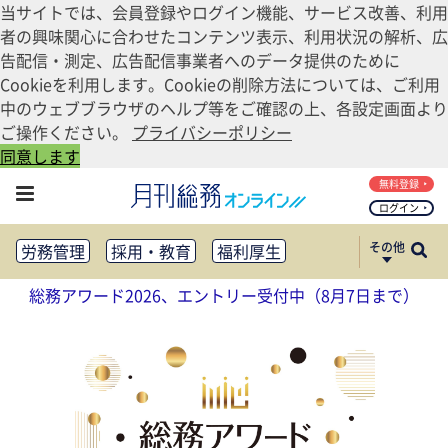
当サイトでは、会員登録やログイン機能、サービス改善、利用
者の興味関心に合わせたコンテンツ表示、利用状況の解析、広
告配信・測定、広告配信事業者へのデータ提供のために
Cookieを利用します。Cookieの削除方法については、ご利用
中のウェブブラウザのヘルプ等をご確認の上、各設定画面より
ご操作ください。
プライバシーポリシー
同意します
無料登録
ログイン
その他
労務管理
採用・教育
福利厚生
健康経営
働き方改革
総務アワード2026、エントリー受付中（8月7日まで）
法務・コンプライアンス
業務資料ダウンロード
知財管理
リスクマネジメント・BCP
社外・社内広報
社外・社内コミュニケーション活性化
FM・オフィス移転
CSR・SDGs
テクノロジー活用・DX