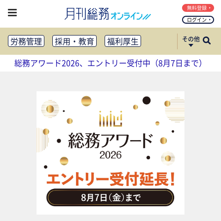
無料登録
ログイン
その他
労務管理
採用・教育
福利厚生
健康経営
働き方改革
総務アワード2026、エントリー受付中（8月7日まで）
法務・コンプライアンス
業務資料ダウンロード
知財管理
リスクマネジメント・BCP
社外・社内広報
社外・社内コミュニケーション活性化
FM・オフィス移転
CSR・SDGs
テクノロジー活用・DX
助成金・補助金・コスト削減
アウトソーシング・BPO
調査・レポート
その他