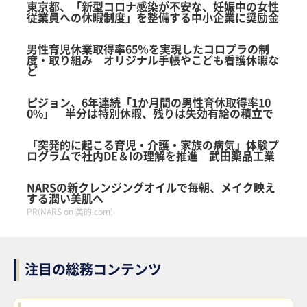
東京都、「新型コロナ感染が不安な、妊娠中の女性
logly
従業員への休暇制度」を整備する中小企業に奨励金
男性育児休業取得率65％を実現したコロプラの制
度・取り組み オリジナル手帳やこども看護休暇な
ど
ピジョン、6年連続「1か月間の男性育休取得率10
0%」 半分は特別休暇、残りは失効有給の積立で
「突発的に起こる育児・介護・家族の病気」体験プ
ログラムで社内DE＆Iの理解を推進 武田薬品工業
NARSの新クレンジングオイルで毎朝、メイク映え
する潤い美肌へ
PR(NARS on 美的.com)
注目の総務コンテンツ