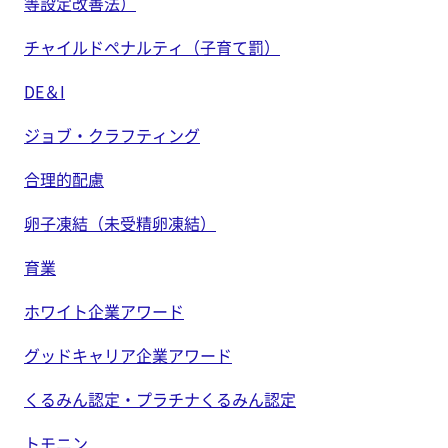
等設定改善法）
チャイルドペナルティ（子育て罰）
DE＆I
ジョブ・クラフティング
合理的配慮
卵子凍結（未受精卵凍結）
育業
ホワイト企業アワード
グッドキャリア企業アワード
くるみん認定・プラチナくるみん認定
トモニン