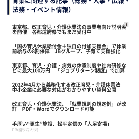
育業に関連する記事（総務・人事・広報・
法務・イベント情報）
東京都、改正育児・介護休業法の事業者向け説明会
を開催 各都道府県でもまだ受付中
Ads
by
「国の育児休業給付金＋独自の付加支援金」で休業
logly
前給与の8割保障 JBグループ、子育て支援強化
東京都、育児・介護・病気の休暇制度や社内研修な
どに最大100万円 「ジョブリターン制度」で加算
2022年4月から義務化する改正育児・介護休業法
中小企業に必要な対応がわかりやすい資料公開
改正育児・介護休業法、「就業規則の規定例」が改
訂 PDF・Wordでダウンロード可能
手厚い“更生”施設、松平定信の「人足寄場」
PR(國學院大學)