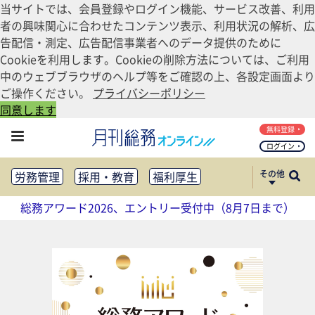
当サイトでは、会員登録やログイン機能、サービス改善、利用
者の興味関心に合わせたコンテンツ表示、利用状況の解析、広
告配信・測定、広告配信事業者へのデータ提供のために
Cookieを利用します。Cookieの削除方法については、ご利用
中のウェブブラウザのヘルプ等をご確認の上、各設定画面より
ご操作ください。
プライバシーポリシー
同意します
無料登録
ログイン
その他
労務管理
採用・教育
福利厚生
健康経営
働き方改革
総務アワード2026、エントリー受付中（8月7日まで）
法務・コンプライアンス
業務資料ダウンロード
知財管理
リスクマネジメント・BCP
社外・社内広報
社外・社内コミュニケーション活性化
FM・オフィス移転
CSR・SDGs
テクノロジー活用・DX