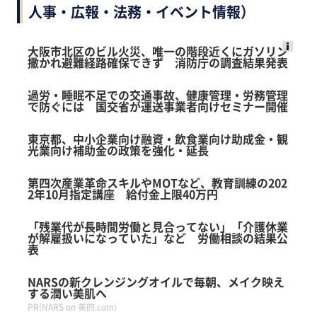
人事・広報・法務・イベント情報）
大阪市北区のビル火災、唯一の階段近くにガソリン
撒かれ避難経路確保できず 消防庁の調査結果発表
Ads
by
過労・睡眠不足での交通事故、健康管理・労務管理
logly
で防ぐには 国交省が運送事業者向けセミナー開催
東京都、中小企業向け融資・飲食業向け助成金・観
光業向け補助金の政策を強化・延長
第四次産業革命スキルやMOTなど、教育訓練の202
2年10月指定講座 給付金上限40万円
「残業代が長時間労働と見合ってない」「介護休業
が解雇扱いになっていた」など 労働相談の結果公
表
NARSの新クレンジングオイルで毎朝、メイク映え
する潤い美肌へ
PR(NARS on 美的.com)