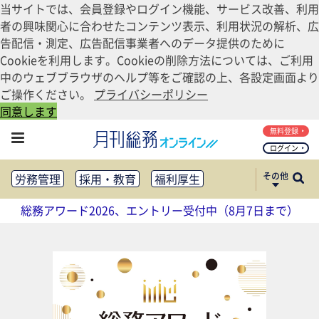
当サイトでは、会員登録やログイン機能、サービス改善、利用
者の興味関心に合わせたコンテンツ表示、利用状況の解析、広
告配信・測定、広告配信事業者へのデータ提供のために
Cookieを利用します。Cookieの削除方法については、ご利用
中のウェブブラウザのヘルプ等をご確認の上、各設定画面より
ご操作ください。
プライバシーポリシー
同意します
無料登録
ログイン
その他
労務管理
採用・教育
福利厚生
健康経営
働き方改革
総務アワード2026、エントリー受付中（8月7日まで）
法務・コンプライアンス
業務資料ダウンロード
知財管理
リスクマネジメント・BCP
社外・社内広報
社外・社内コミュニケーション活性化
FM・オフィス移転
CSR・SDGs
テクノロジー活用・DX