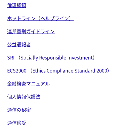
倫理綱領
ホットライン（ヘルプライン）
連邦量刑ガイドライン
公益通報者
SRI （Socially Responsible Investment）
ECS2000 （Ethics Compliance Standard 2000）
金融検査マニュアル
個人情報保護法
通信の秘密
通信傍受