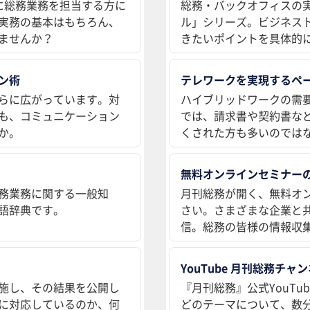
に総務業務を担当する方に
総務・バックオフィスの
実務の基本はもちろん、
ル」シリーズ。ビジネス
ませんか？
きたいポイントを具体的
ン術
テレワークを実現するペ
らに広がっています。対
ハイブリッドワークの需
も、コミュニケーション
では、請求書や契約書な
か。
くされた方も多いのでは
無料オンラインセミナー
務業務に関する一般知
月刊総務が開く、無料オ
語辞典です。
さい。さまざまな企業と
信。総務の皆様の情報収
YouTube 月刊総務チャ
施し、その結果を公開し
『月刊総務』公式YouT
に対応しているのか、何
どのテーマについて、数