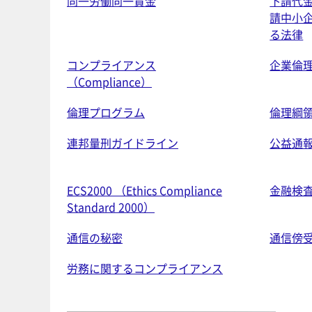
同一労働同一賃金
下請代
請中小
る法律
コンプライアンス
企業倫
（Compliance）
倫理プログラム
倫理綱
連邦量刑ガイドライン
公益通
ECS2000 （Ethics Compliance
金融検
Standard 2000）
通信の秘密
通信傍
労務に関するコンプライアンス