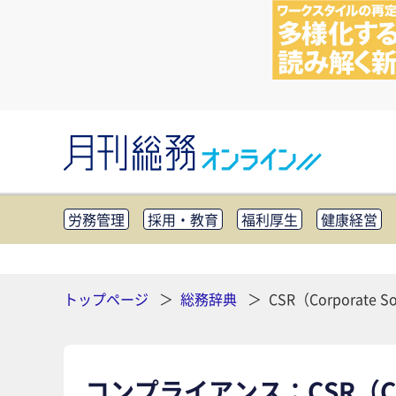
労務管理
採用・教育
福利厚生
健康経営
知財管理
リスクマネジメント・BCP
社外・社
CSR・SDGs
テクノロジー活用・DX
助成金・
その他
トップページ
総務辞典
CSR（Corporate Soc
コンプライアンス：CSR（Corpor