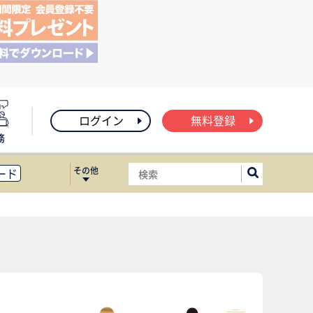
ログイン
無料登録
務
その他
ード
ィス移転
ート