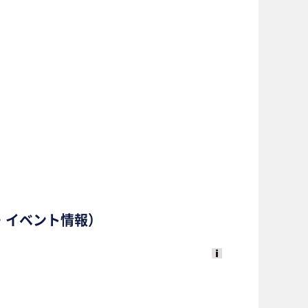
・法務・イベント情報）
Ads
by
logly