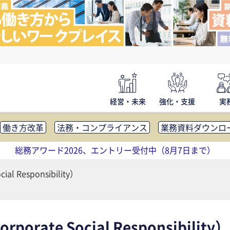
経営・未来
強化・支援
実
働き方改革
法務・コンプライアンス
業務資料ダウンロ
内広報
社外・社内コミュニケーション活性化
FM・オフ
総務アワード2026、エントリー受付中（8月7日まで）
補助金・コスト削減
アウトソーシング・BPO
調査・レポ
ial Responsibility）
ate Social Responsibility）