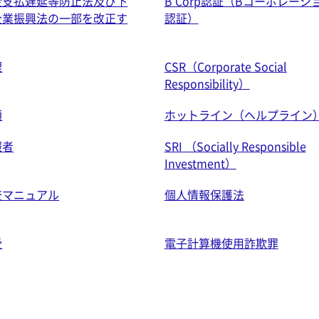
金支払遅延等防止法及び下
B Corp認証（Bコーポレーシ
企業振興法の一部を改正す
認証）
理
CSR（Corporate Social
Responsibility）
領
ホットライン（ヘルプライン
報者
SRI （Socially Responsible
Investment）
査マニュアル
個人情報保護法
受
電子計算機使用詐欺罪