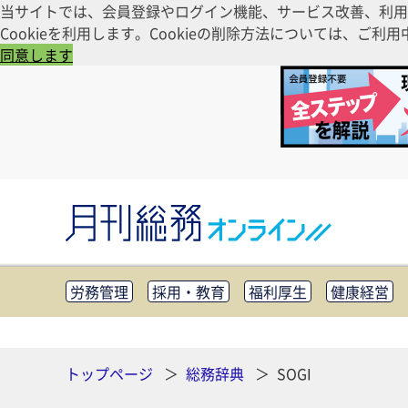
当サイトでは、会員登録やログイン機能、サービス改善、利用
Cookieを利用します。Cookieの削除方法については、
同意します
労務管理
採用・教育
福利厚生
健康経営
知財管理
リスクマネジメント・BCP
社外・社
CSR・SDGs
テクノロジー活用・DX
助成金・
その他
トップページ
総務辞典
SOGI