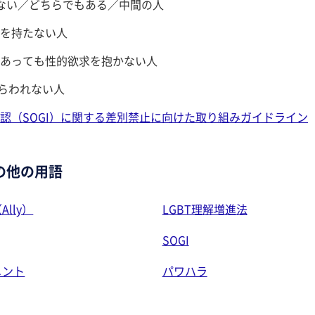
もない／どちらでもある／中間の人
性を持たない人
があっても性的欲求を抱かない人
らわれない人
認（SOGI）に関する差別禁止に向けた取り組みガイドライン
の他の用語
lly）
LGBT理解増進法
SOGI
メント
パワハラ