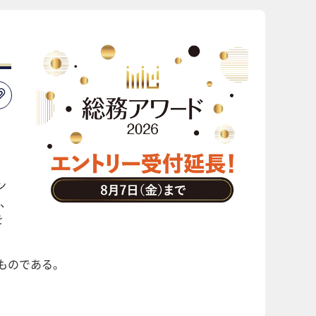
ン
、
を
るものである。