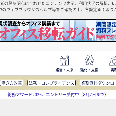
者の興味関心に合わせたコンテンツ表示、利用状況の解析、広
ご利用中のウェブブラウザのヘルプ等をご確認の上、各設定画面よ
経営・未来
強化・支援
実
働き方改革
法務・コンプライアンス
業務資料ダウンロ
内広報
社外・社内コミュニケーション活性化
FM・オフ
総務アワード2026、エントリー受付中（8月7日まで）
補助金・コスト削減
アウトソーシング・BPO
調査・レポ