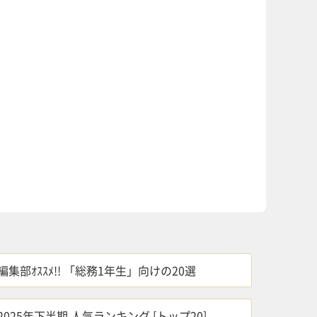
by
logly
編集部ｵｽｽﾒ!! 「総務1年生」向けの20選
2025年下半期 人気ランキング [トップ20]