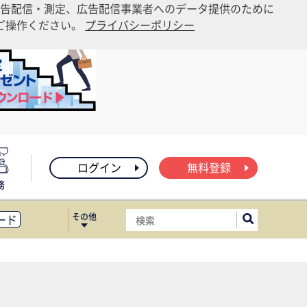
告配信・測定、広告配信事業者へのデータ提供のために
りご操作ください。
プライバシーポリシー
ログイン
無料登録
務
その他
ード
ィス移転
ート