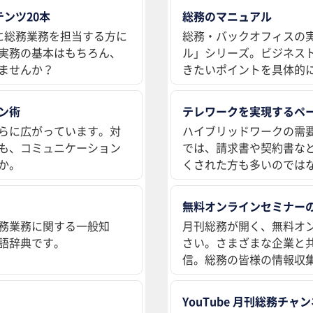
ンツ20本
総務のマニュアル
に総務業務を担当する方に
総務・バックオフィスの
実務の基本はもちろん、
ル」シリーズ。ビジネス
ませんか？
きたいポイントを具体的
ン術
テレワークを実現するペ
らに広がっています。対
ハイブリッドワークの需
も、コミュニケーション
では、請求書や契約書な
か。
くされた方も多いのでは
無料オンラインセミナー
務業務に関する一般知
月刊総務が開く、無料オ
語辞典です。
さい。さまざまな企業と
信。総務の皆様の情報収
YouTube 月刊総務チャ