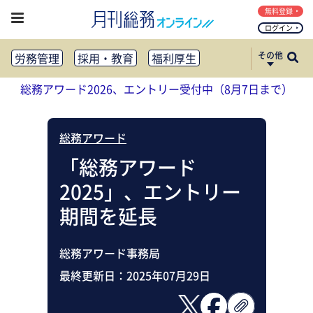
無料登録
ログイン
その他
労務管理
採用・教育
福利厚生
健康経営
働き方改革
総務アワード2026、エントリー受付中（8月7日まで）
法務・コンプライアンス
業務資料ダウンロード
知財管理
リスクマネジメント・BCP
総務アワード
社外・社内広報
社外・社内コミュニケーション活性化
「総務アワード
FM・オフィス移転
CSR・SDGs
2025」、エントリー
テクノロジー活用・DX
助成金・補助金・コスト削減
期間を延長
アウトソーシング・BPO
調査・レポート
その他
総務アワード事務局
最終更新日：
2025年07月29日