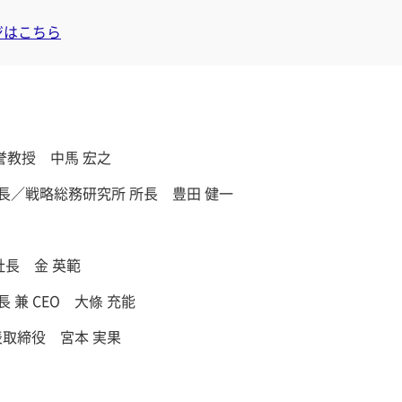
ージはこちら
誉教授 中馬 宏之
長／戦略総務研究所 所長 豊田 健一
役社長 金 英範
 兼 CEO 大條 充能
表取締役 宮本 実果