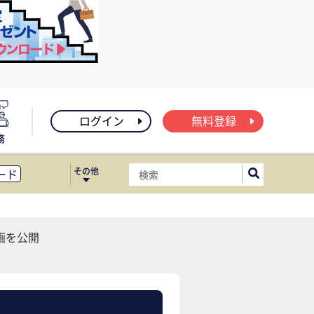
ログイン
無料登録
務
その他
ード
ィス移転
ート
画を公開