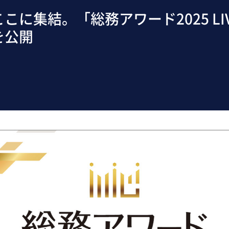
こに集結。「総務アワード2025 LI
を公開
日