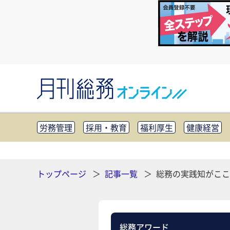
労務管理
採用・教育
福利厚生
健康経営
知財管理
リスクマネジメント・BCP
社外・社
CSR・SDGs
テクノロジー活用・DX
助成金・
その他
トップページ
記事一覧
総務の実践知がここに
総務アワード