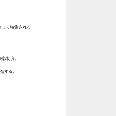
りして特集される。
表彰制度。
進する。