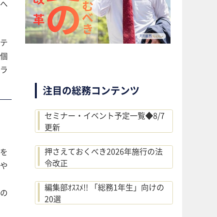
へ
テ
個
ラ
注目の総務コンテンツ
セミナー・イベント予定一覧◆8/7
更新
押さえておくべき2026年施行の法
を
令改正
や
編集部ｵｽｽﾒ!! 「総務1年生」向けの
の
20選