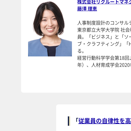
株式会社リクルートマネ
藤澤 理恵
人事制度設計のコンサル
東京都立大学大学院 社会
員。「ビジネス」と「ソ
ブ・クラフティング」「
る。
経営行動科学学会第18回JA
年）、人材育成学会202
「
従業員の自律性を高