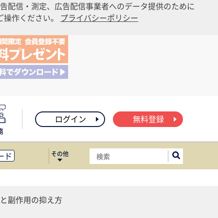
告配信・測定、広告配信事業者へのデータ提供のために
りご操作ください。
プライバシーポリシー
ログイン
無料登録
務
その他
ード
ィス移転
ート
と副作用の抑え方