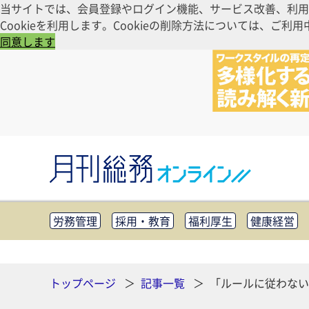
当サイトでは、会員登録やログイン機能、サービス改善、利用
Cookieを利用します。Cookieの削除方法については、
同意します
労務管理
採用・教育
福利厚生
健康経営
知財管理
リスクマネジメント・BCP
社外・社
CSR・SDGs
テクノロジー活用・DX
助成金・
その他
トップページ
記事一覧
「ルールに従わない