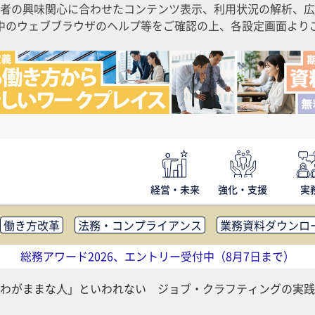
者の興味関心に合わせたコンテンツ表示、利用状況の解析、広
ご利用中のウェブブラウザのヘルプ等をご確認の上、各設定画面よ
経営・未来
強化・支援
実
働き方改革
法務・コンプライアンス
業務資料ダウンロ
内広報
社外・社内コミュニケーション活性化
FM・オフ
総務アワード2026、エントリー受付中（8月7日まで）
補助金・コスト削減
アウトソーシング・BPO
調査・レポ
わがままな人」といわれない ジョブ・クラフティングの実践