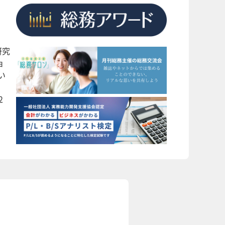
研究
ョ
い
2