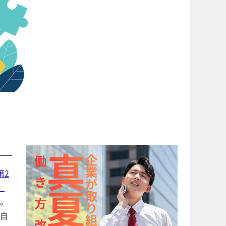
第2
」
。
自