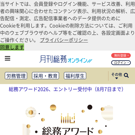
当サイトでは、会員登録やログイン機能、サービス改善、利用
者の興味関心に合わせたコンテンツ表示、利用状況の解析、広
告配信・測定、広告配信事業者へのデータ提供のために
Cookieを利用します。Cookieの削除方法については、ご利用
中のウェブブラウザのヘルプ等をご確認の上、各設定画面より
ご操作ください。
プライバシーポリシー
同意します
無料登録
ログイン
その他
労務管理
採用・教育
福利厚生
健康経営
働き方改革
総務アワード2026、エントリー受付中（8月7日まで）
法務・コンプライアンス
業務資料ダウンロード
知財管理
リスクマネジメント・BCP
社外・社内広報
社外・社内コミュニケーション活性化
FM・オフィス移転
CSR・SDGs
テクノロジー活用・DX