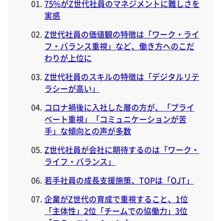
75%がZ世代社員のマネジメントに難しさを
実感
Z世代社員の価値観の特徴は「ワーク・ライ
フ・バランス重視」など、働き方へのこだ
わりが上位に
Z世代社員のスキルの特徴は「デジタルリテ
ラシーが高い」
コロナ禍後に入社した層の方が、「プライ
ベート重視」「コミュニケーションが苦
手」な傾向との声が多数
Z世代社員が会社に期待するのは「ワーク・
ライフ・バランス」
若手社員の成長支援施策、TOPは「OJT」
企業がZ世代の育成で重視すること、1位
「主体性」2位「チームでの協働力」3位