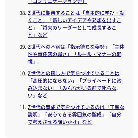
「コミュニケーション力」
Z世代に期待することは「自主的に学び・動
くこと」「新しいアイデアや発想を出すこ
と」「将来のリーダーとして成長するこ
と」など
Z世代への不満は「指示待ちな姿勢」「主体
性や責任感の弱さ」「ルール・マナーの軽
視」
Z世代との接し方で気をつけていることは
「高圧的にならない」「プライベートに踏
み込まない」「みんながいる前で叱らな
い」など
Z世代の育成で気をつけているのは「丁寧な
説明」「安心できる雰囲気の醸成」「自分
で考えさせる問いかけ」など