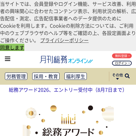
当サイトでは、会員登録やログイン機能、サービス改善、利用
者の興味関心に合わせたコンテンツ表示、利用状況の解析、広
告配信・測定、広告配信事業者へのデータ提供のために
Cookieを利用します。Cookieの削除方法については、ご利用
中のウェブブラウザのヘルプ等をご確認の上、各設定画面より
ご操作ください。
プライバシーポリシー
同意します
無料登録
ログイン
その他
労務管理
採用・教育
福利厚生
健康経営
働き方改革
総務アワード2026、エントリー受付中（8月7日まで）
法務・コンプライアンス
業務資料ダウンロード
知財管理
リスクマネジメント・BCP
社外・社内広報
社外・社内コミュニケーション活性化
FM・オフィス移転
CSR・SDGs
テクノロジー活用・DX