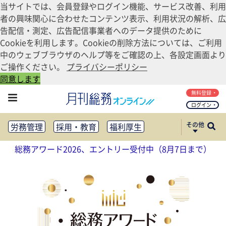
当サイトでは、会員登録やログイン機能、サービス改善、利用
者の興味関心に合わせたコンテンツ表示、利用状況の解析、広
告配信・測定、広告配信事業者へのデータ提供のために
Cookieを利用します。Cookieの削除方法については、ご利用
中のウェブブラウザのヘルプ等をご確認の上、各設定画面より
ご操作ください。
プライバシーポリシー
同意します
無料登録
ログイン
その他
労務管理
採用・教育
福利厚生
健康経営
働き方改革
総務アワード2026、エントリー受付中（8月7日まで）
法務・コンプライアンス
業務資料ダウンロード
知財管理
リスクマネジメント・BCP
社外・社内広報
社外・社内コミュニケーション活性化
FM・オフィス移転
CSR・SDGs
テクノロジー活用・DX