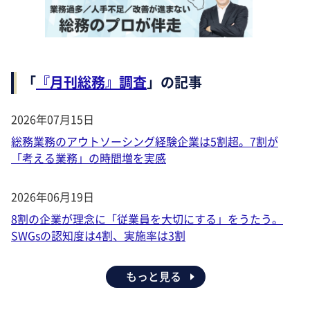
「
『月刊総務』調査
」の記事
2026年07月15日
総務業務のアウトソーシング経験企業は5割超。7割が
「考える業務」の時間増を実感
2026年06月19日
8割の企業が理念に「従業員を大切にする」をうたう。
SWGsの認知度は4割、実施率は3割
もっと見る