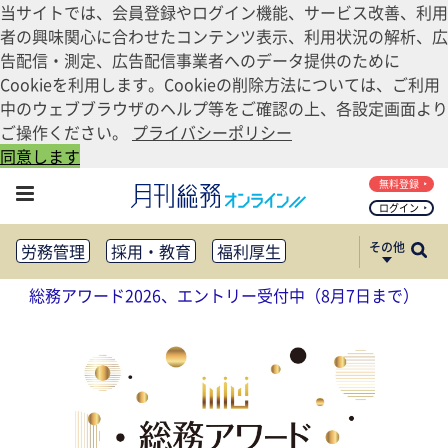
当サイトでは、会員登録やログイン機能、サービス改善、利用
者の興味関心に合わせたコンテンツ表示、利用状況の解析、広
告配信・測定、広告配信事業者へのデータ提供のために
Cookieを利用します。Cookieの削除方法については、ご利用
中のウェブブラウザのヘルプ等をご確認の上、各設定画面より
ご操作ください。
プライバシーポリシー
同意します
無料登録
ログイン
その他
労務管理
採用・教育
福利厚生
健康経営
働き方改革
総務アワード2026、エントリー受付中（8月7日まで）
法務・コンプライアンス
業務資料ダウンロード
知財管理
リスクマネジメント・BCP
社外・社内広報
社外・社内コミュニケーション活性化
FM・オフィス移転
CSR・SDGs
テクノロジー活用・DX