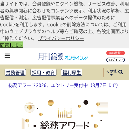
当サイトでは、会員登録やログイン機能、サービス改善、利用
者の興味関心に合わせたコンテンツ表示、利用状況の解析、広
告配信・測定、広告配信事業者へのデータ提供のために
Cookieを利用します。Cookieの削除方法については、ご利用
中のウェブブラウザのヘルプ等をご確認の上、各設定画面より
ご操作ください。
プライバシーポリシー
同意します
無料登録
ログイン
その他
労務管理
採用・教育
福利厚生
健康経営
働き方改革
総務アワード2026、エントリー受付中（8月7日まで）
法務・コンプライアンス
業務資料ダウンロード
知財管理
リスクマネジメント・BCP
社外・社内広報
社外・社内コミュニケーション活性化
FM・オフィス移転
CSR・SDGs
テクノロジー活用・DX