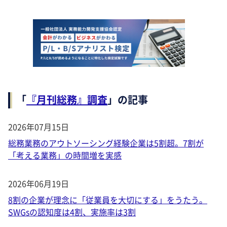
「
『月刊総務』調査
」の記事
2026年07月15日
総務業務のアウトソーシング経験企業は5割超。7割が
「考える業務」の時間増を実感
2026年06月19日
8割の企業が理念に「従業員を大切にする」をうたう。
SWGsの認知度は4割、実施率は3割