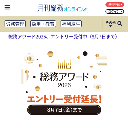
無料登録
ログイン
その他
労務管理
採用・教育
福利厚生
健康経営
働き方改革
総務アワード2026、エントリー受付中（8月7日まで）
法務・コンプライアンス
業務資料ダウンロード
知財管理
リスクマネジメント・BCP
社外・社内広報
社外・社内コミュニケーション活性化
FM・オフィス移転
CSR・SDGs
テクノロジー活用・DX
助成金・補助金・コスト削減
アウトソーシング・BPO
調査・レポート
その他