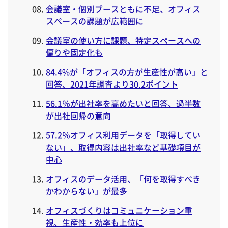
会議室・個別ブースともに不足、オフィス
スペースの課題が広範囲に
会議室の使い方に課題、特定スペースへの
偏りや固定化も
84.4%が「オフィスの方が生産性が高い」と
回答、2021年調査より30.2ポイント
56.1％が出社率を高めたいと回答、過半数
が出社回帰の意向
57.2％オフィス利用データを「取得してい
ない」、取得内容は出社率など基礎項目が
中心
オフィスのデータ活用、「何を取得すべき
かわからない」が最多
オフィスづくりはコミュニケーション重
視、生産性・効率も上位に