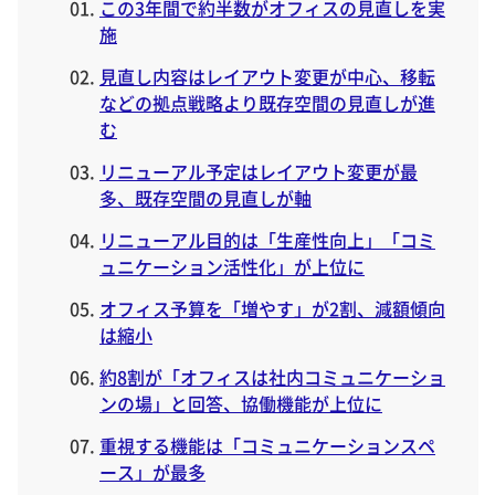
この3年間で約半数がオフィスの見直しを実
施
見直し内容はレイアウト変更が中心、移転
などの拠点戦略より既存空間の見直しが進
む
リニューアル予定はレイアウト変更が最
多、既存空間の見直しが軸
リニューアル目的は「生産性向上」「コミ
ュニケーション活性化」が上位に
オフィス予算を「増やす」が2割、減額傾向
は縮小
約8割が「オフィスは社内コミュニケーショ
ンの場」と回答、協働機能が上位に
重視する機能は「コミュニケーションスペ
ース」が最多