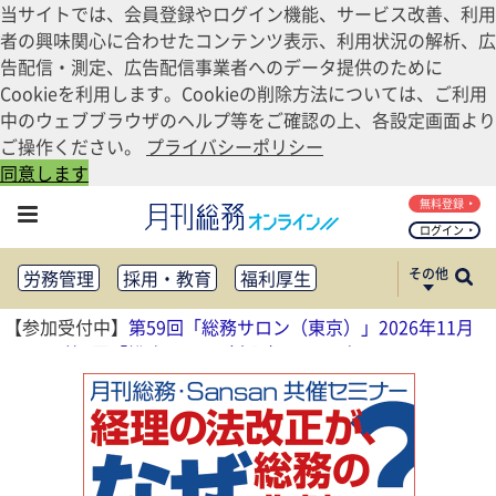
当サイトでは、会員登録やログイン機能、サービス改善、利用
者の興味関心に合わせたコンテンツ表示、利用状況の解析、広
告配信・測定、広告配信事業者へのデータ提供のために
Cookieを利用します。Cookieの削除方法については、ご利用
中のウェブブラウザのヘルプ等をご確認の上、各設定画面より
ご操作ください。
プライバシーポリシー
同意します
無料登録
ログイン
その他
労務管理
採用・教育
福利厚生
健康経営
働き方改革
【参加受付中】
第59回「総務サロン（東京）」2026年11月
法務・コンプライアンス
13日
、
第4回「総務サロン（大阪）」2026年11月17日
業務資料ダウンロード
知財管理
リスクマネジメント・BCP
社外・社内広報
社外・社内コミュニケーション活性化
FM・オフィス移転
CSR・SDGs
テクノロジー活用・DX