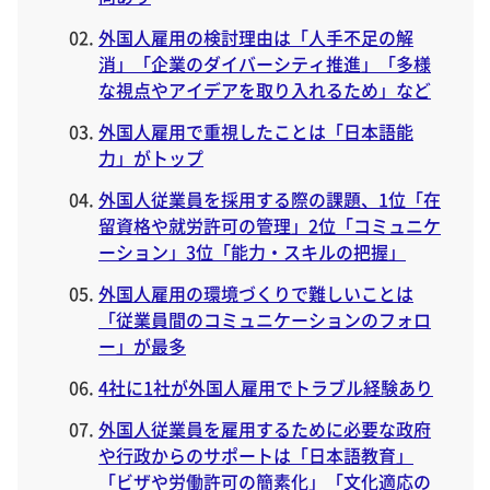
外国人雇用の検討理由は「人手不足の解
消」「企業のダイバーシティ推進」「多様
な視点やアイデアを取り入れるため」など
外国人雇用で重視したことは「日本語能
力」がトップ
外国人従業員を採用する際の課題、1位「在
留資格や就労許可の管理」2位「コミュニケ
ーション」3位「能力・スキルの把握」
外国人雇用の環境づくりで難しいことは
「従業員間のコミュニケーションのフォロ
ー」が最多
4社に1社が外国人雇用でトラブル経験あり
外国人従業員を雇用するために必要な政府
や行政からのサポートは「日本語教育」
「ビザや労働許可の簡素化」「文化適応の