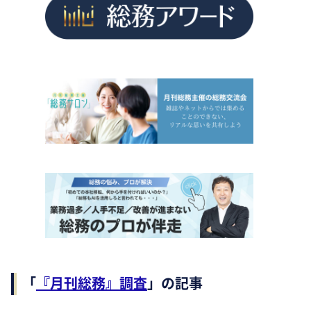
「
『月刊総務』調査
」の記事