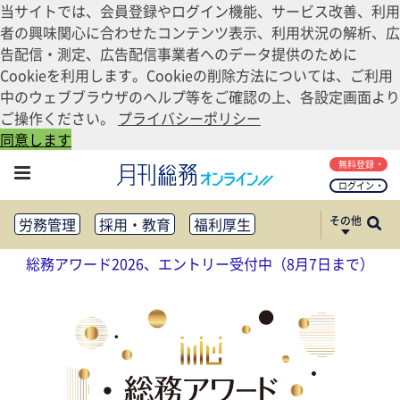
当サイトでは、会員登録やログイン機能、サービス改善、利用
者の興味関心に合わせたコンテンツ表示、利用状況の解析、広
告配信・測定、広告配信事業者へのデータ提供のために
Cookieを利用します。Cookieの削除方法については、ご利用
中のウェブブラウザのヘルプ等をご確認の上、各設定画面より
ご操作ください。
プライバシーポリシー
同意します
無料登録
ログイン
その他
労務管理
採用・教育
福利厚生
健康経営
働き方改革
総務アワード2026、エントリー受付中（8月7日まで）
法務・コンプライアンス
業務資料ダウンロード
知財管理
リスクマネジメント・BCP
社外・社内広報
社外・社内コミュニケーション活性化
FM・オフィス移転
CSR・SDGs
テクノロジー活用・DX