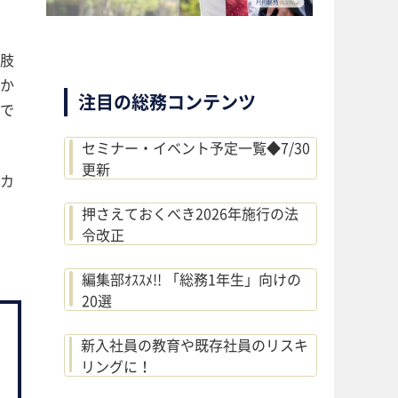
択肢
わか
注目の総務コンテンツ
で
セミナー・イベント予定一覧◆7/30
更新
ーカ
押さえておくべき2026年施行の法
令改正
編集部ｵｽｽﾒ!! 「総務1年生」向けの
20選
新入社員の教育や既存社員のリスキ
リングに！