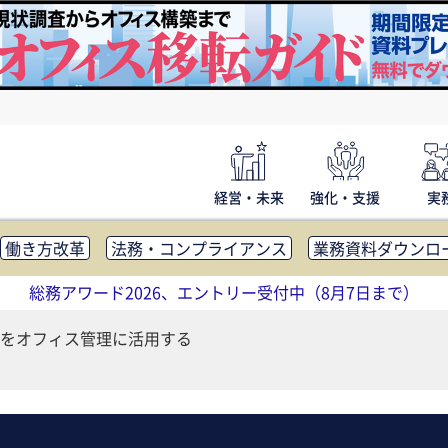
経営・未来
強化・支援
実
働き方改革
法務・コンプライアンス
業務資料ダウンロ
内広報
社外・社内コミュニケーション活性化
FM・オフ
総務アワード2026、エントリー受付中（8月7日まで）
補助金・コスト削減
アウトソーシング・BPO
調査・レポ
をオフィス管理に活用する