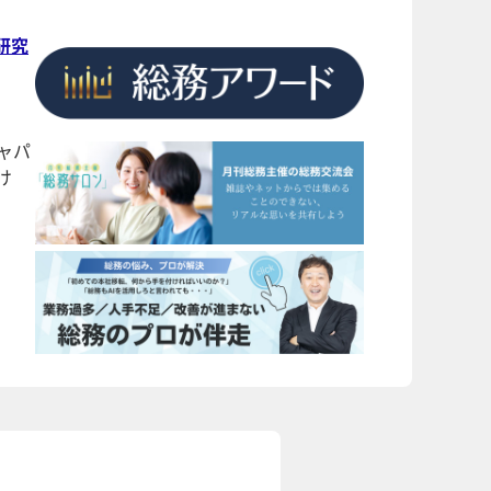
研究
ャパ
け