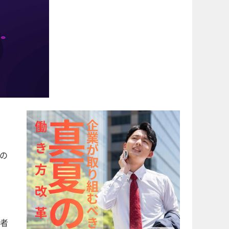
eの
費者