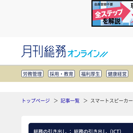
労務管理
採用・教育
福利厚生
健康経営
知財管理
リスクマネジメント・BCP
社外・社
CSR・SDGs
テクノロジー活用・DX
助成金・
その他
トップページ
記事一覧
スマートスピーカー
総務の引き出し
：
総務の引き出し（ICT）