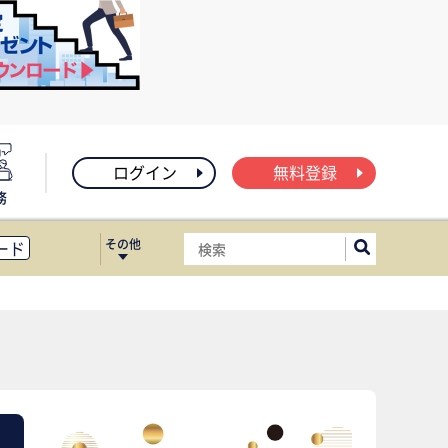
ログイン
無料登録
務
その他
ード
ィス移転
ート