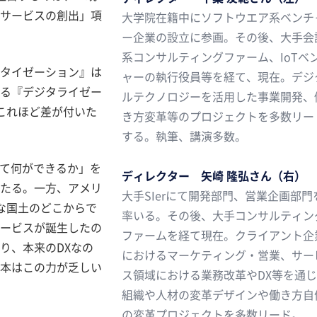
サービスの創出」項
大学院在籍中にソフトウエア系ベンチ
ー企業の設立に参画。その後、大手会
系コンサルティングファーム、IoTベ
ジタイゼーション』は
ャーの執行役員等を経て、現在。デジ
デジタライゼー
ルテクノロジーを活用した事業開発、
れほど差が付いた
き方変革等のプロジェクトを多数リート
する。執筆、講演多数。
何ができるか」を
ディレクター 矢崎 隆弘さん（右）
にあたる。一方、アメリ
大手SIerにて開発部門、営業企画部門
国土のどこからで
率いる。その後、大手コンサルティンク
ービスが誕生したの
ファームを経て現在。クライアント企
゙あり、本来のDXなの
におけるマーケティング・営業、サーヒ
日本はこの力が乏しい
ス領域における業務改革やDX等を通し
組織や人材の変革デザインや働き方自
の変革プロジェクトを多数リード。