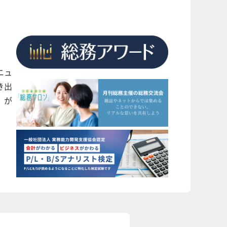
ニュ
き出
」が