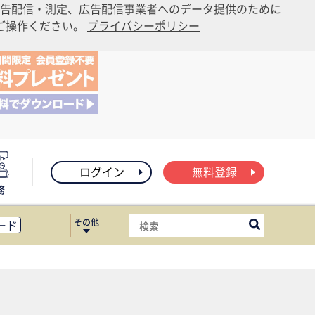
告配信・測定、広告配信事業者へのデータ提供のために
りご操作ください。
プライバシーポリシー
ログイン
無料登録
務
その他
ード
ィス移転
ート