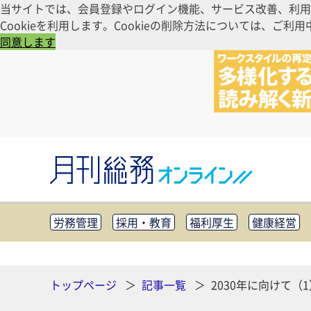
当サイトでは、会員登録やログイン機能、サービス改善、利用
Cookieを利用します。Cookieの削除方法については、
同意します
労務管理
採用・教育
福利厚生
健康経営
知財管理
リスクマネジメント・BCP
社外・社
CSR・SDGs
テクノロジー活用・DX
助成金・
その他
トップページ
記事一覧
2030年に向けて