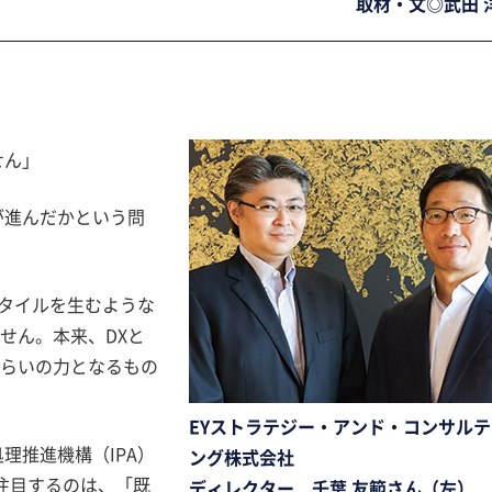
取材・文◎武田 
せん」
進んだかという問
スタイルを生むような
ません。本来、DXと
くらいの力となるもの
EYストラテジー・アンド・コンサル
理推進機構（IPA）
ング株式会社
に注目するのは、「既
ディレクター 千葉 友範さん（左）