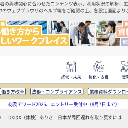
者の興味関心に合わせたコンテンツ表示、利用状況の解析、広
ご利用中のウェブブラウザのヘルプ等をご確認の上、各設定画面よ
経営・未来
強化・支援
実
働き方改革
法務・コンプライアンス
業務資料ダウンロ
内広報
社外・社内コミュニケーション活性化
FM・オフ
総務アワード2026、エントリー受付中（8月7日まで）
補助金・コスト削減
アウトソーシング・BPO
調査・レポ
（1） DXはX（体験）ありき 日本が周回遅れを取り戻すには