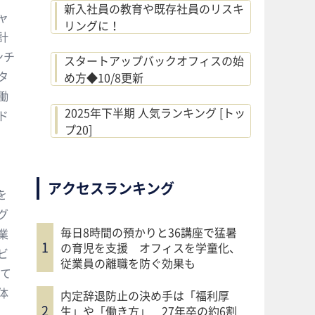
新入社員の教育や既存社員のリスキ
ャ
リングに！
計
ンチ
スタートアップバックオフィスの始
タ
め方◆10/8更新
働
2025年下半期 人気ランキング [トッ
゙
プ20]
アクセスランキング
を
゙
毎日8時間の預かりと36講座で猛暑
業
の育児を支援 オフィスを学童化、
゙
従業員の離職を防ぐ効果も
゙て
体
内定辞退防止の決め手は「福利厚
生」や「働き方」 27年卒の約6割