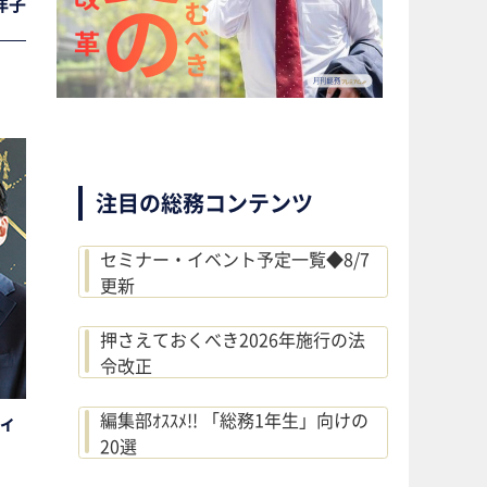
洋子
注目の総務コンテンツ
セミナー・イベント予定一覧◆8/7
更新
押さえておくべき2026年施行の法
令改正
編集部ｵｽｽﾒ!! 「総務1年生」向けの
ティ
20選