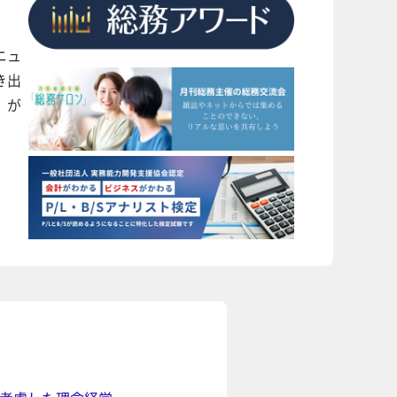
ニュ
き出
」が