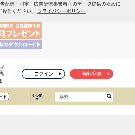
告配信・測定、広告配信事業者へのデータ提供のために
りご操作ください。
プライバシーポリシー
ログイン
無料登録
務
その他
ード
ィス移転
ート