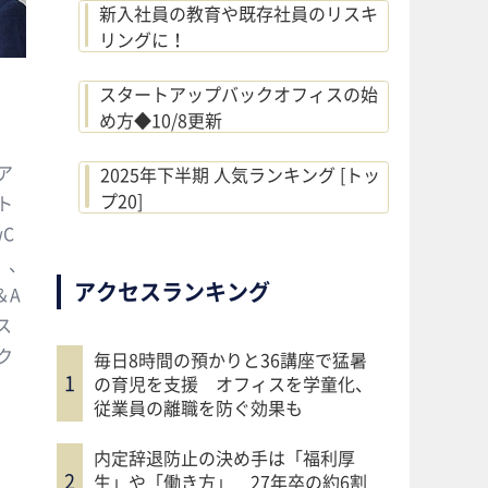
新入社員の教育や既存社員のリスキ
リングに！
スタートアップバックオフィスの始
め方◆10/8更新
ア
2025年下半期 人気ランキング [トッ
プ20]
ト
wC
門）、
アクセスランキング
＆A
ス
ク
毎日8時間の預かりと36講座で猛暑
の育児を支援 オフィスを学童化、
従業員の離職を防ぐ効果も
内定辞退防止の決め手は「福利厚
生」や「働き方」 27年卒の約6割