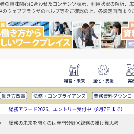
者の興味関心に合わせたコンテンツ表示、利用状況の解析、広
ご利用中のウェブブラウザのヘルプ等をご確認の上、各設定画面よ
経営・未来
強化・支援
実
働き方改革
法務・コンプライアンス
業務資料ダウンロ
内広報
社外・社内コミュニケーション活性化
FM・オフ
総務アワード2026、エントリー受付中（8月7日まで）
補助金・コスト削減
アウトソーシング・BPO
調査・レポ
（4） 総務の未来を開くのは専門分野×総務の掛け算思考