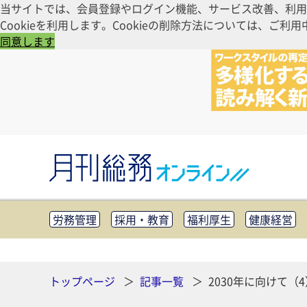
当サイトでは、会員登録やログイン機能、サービス改善、利用
Cookieを利用します。Cookieの削除方法については、
同意します
労務管理
採用・教育
福利厚生
健康経営
知財管理
リスクマネジメント・BCP
社外・社
CSR・SDGs
テクノロジー活用・DX
助成金・
その他
トップページ
記事一覧
2030年に向けて