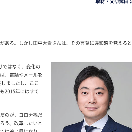
取材・文◎武田 
とがある。しかし田中大貴さんは、その言葉に違和感を覚える
けではなく、変化の
えば、電話やメールを
在しましたし、ここ
2015年にはすで
゙のが、コロナ禍だ
゙ろう。改革したいと
っては追い風になり、