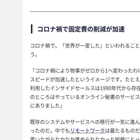
コロナ禍で固定費の削減が加速
コロナ禍で、「世界が一変した」といわれるこ
う。
「コロナ禍により物事がゼロから1へ変わったわ
スピードが加速したというイメージです。たと
利用したインサイドセールスは1990年代から存
のところはやっているオンライン秘書のサービスも
にありました」
既存のシステムやサービスへの移行が一気に進んた
ったのだ。中でも
リモートワーク
は最たるものた
思いながらなかなか進められなかった組織にと