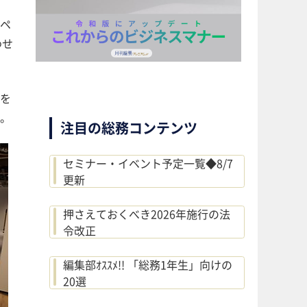
ペ
わせ
を
。
注目の総務コンテンツ
セミナー・イベント予定一覧◆8/7
更新
押さえておくべき2026年施行の法
令改正
編集部ｵｽｽﾒ!! 「総務1年生」向けの
20選