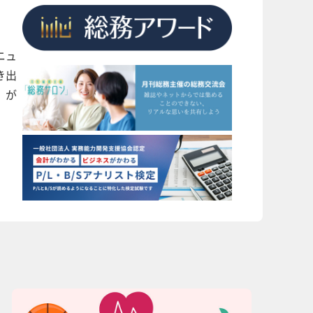
ニュ
き出
」が