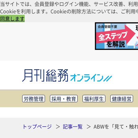
当サイトでは、会員登録やログイン機能、サービス改善、利用
Cookieを利用します。Cookieの削除方法については、
同意します
労務管理
採用・教育
福利厚生
健康経営
知財管理
リスクマネジメント・BCP
社外・社
CSR・SDGs
テクノロジー活用・DX
助成金・
その他
トップページ
記事一覧
ABWを「見て・触