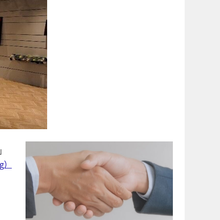
」
ng）