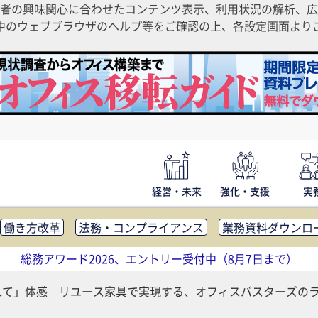
者の興味関心に合わせたコンテンツ表示、利用状況の解析、広
ご利用中のウェブブラウザのヘルプ等をご確認の上、各設定画面よ
経営・未来
強化・支援
実
働き方改革
法務・コンプライアンス
業務資料ダウンロ
内広報
社外・社内コミュニケーション活性化
FM・オフ
総務アワード2026、エントリー受付中（8月7日まで）
補助金・コスト削減
アウトソーシング・BPO
調査・レポ
れて」体感 リユース家具で実現する、オフィスバスターズの