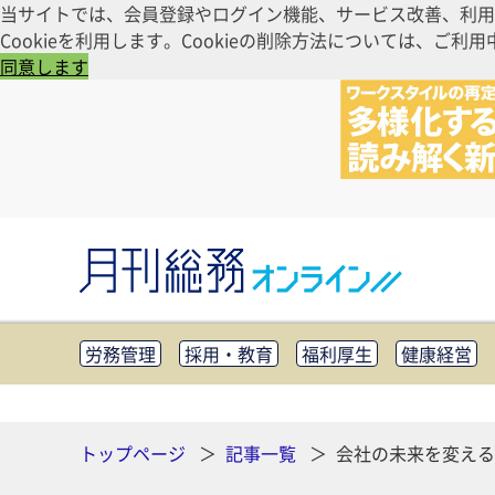
当サイトでは、会員登録やログイン機能、サービス改善、利用
Cookieを利用します。Cookieの削除方法については、
同意します
労務管理
採用・教育
福利厚生
健康経営
知財管理
リスクマネジメント・BCP
社外・社
CSR・SDGs
テクノロジー活用・DX
助成金・
その他
トップページ
記事一覧
会社の未来を変える