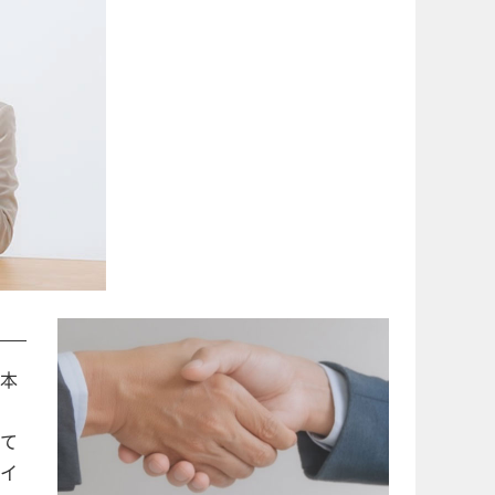
本
て
イ