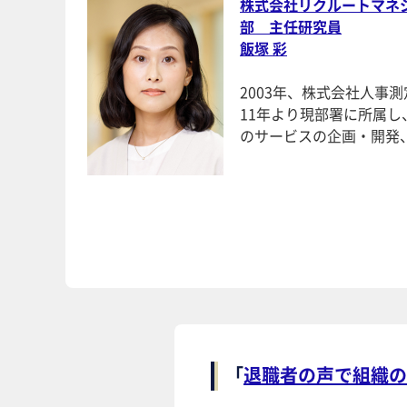
株式会社リクルートマネ
部 主任研究員
飯塚 彩
2003年、株式会社人事
11年より現部署に所属
のサービスの企画・開発
「
退職者の声で組織の