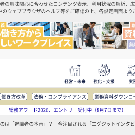
者の興味関心に合わせたコンテンツ表示、利用状況の解析、広
ご利用中のウェブブラウザのヘルプ等をご確認の上、各設定画面よ
経営・未来
強化・支援
実
働き方改革
法務・コンプライアンス
業務資料ダウンロ
内広報
社外・社内コミュニケーション活性化
FM・オフ
総務アワード2026、エントリー受付中（8月7日まで）
補助金・コスト削減
アウトソーシング・BPO
調査・レポ
のは「退職者の本音」？ 今注目される「エグジットインタビ