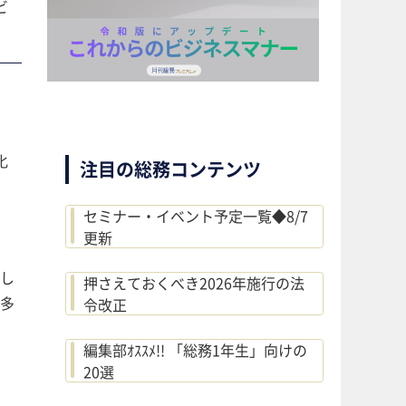
ビ
化
注目の総務コンテンツ
セミナー・イベント予定一覧◆8/7
更新
し
押さえておくべき2026年施行の法
多
令改正
編集部ｵｽｽﾒ!! 「総務1年生」向けの
20選