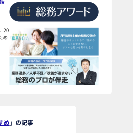
括
20
ため
すめ
」の記事