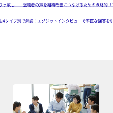
りっ放し！ 退職者の声を組織改善につなげるための戦略的「
由4タイプ別で解説：エグジットインタビューで率直な回答を