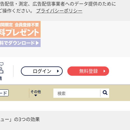
告配信・測定、広告配信事業者へのデータ提供のために
りご操作ください。
プライバシーポリシー
ログイン
無料登録
務
その他
ード
ィス移転
ート
ュー」の3つの効果