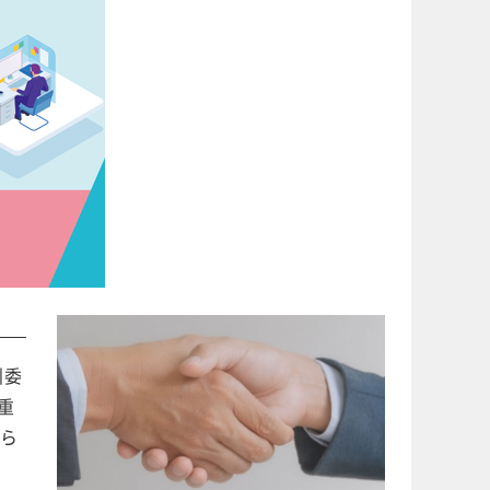
引委
重
ら
目