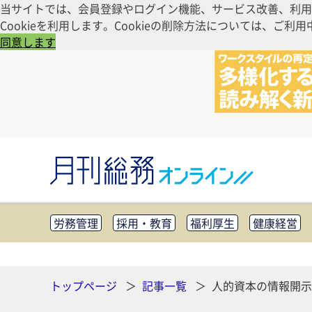
当サイトでは、会員登録やログイン機能、サービス改善、利用
Cookieを利用します。Cookieの削除方法については、
同意します
労務管理
採用・教育
福利厚生
健康経営
知財管理
リスクマネジメント・BCP
社外・社
CSR・SDGs
テクノロジー活用・DX
助成金・
その他
トップページ
記事一覧
人的資本の情報開示