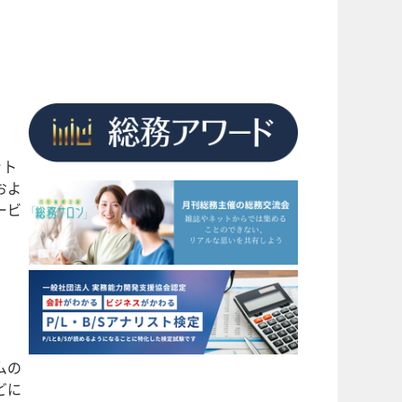
ット
およ
ービ
ムの
どに