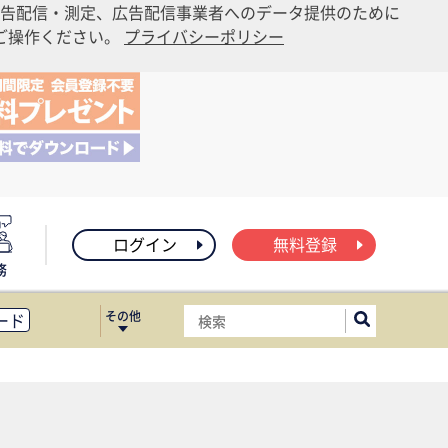
告配信・測定、広告配信事業者へのデータ提供のために
りご操作ください。
プライバシーポリシー
ログイン
無料登録
務
その他
ード
ィス移転
ート