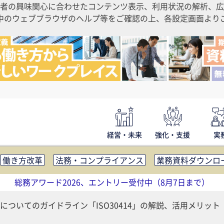
者の興味関心に合わせたコンテンツ表示、利用状況の解析、広
ご利用中のウェブブラウザのヘルプ等をご確認の上、各設定画面よ
経営・未来
強化・支援
実
働き方改革
法務・コンプライアンス
業務資料ダウンロ
内広報
社外・社内コミュニケーション活性化
FM・オフ
総務アワード2026、エントリー受付中（8月7日まで）
補助金・コスト削減
アウトソーシング・BPO
調査・レポ
についてのガイドライン「ISO30414」の解説、活用メリット