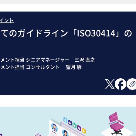
ポイント
のガイドライン「ISO30414」の
メント担当 シニアマネージャー 三沢 直之
メント担当 コンサルタント 望月 駿