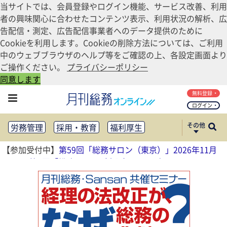
当サイトでは、会員登録やログイン機能、サービス改善、利用
者の興味関心に合わせたコンテンツ表示、利用状況の解析、広
告配信・測定、広告配信事業者へのデータ提供のために
Cookieを利用します。Cookieの削除方法については、ご利用
中のウェブブラウザのヘルプ等をご確認の上、各設定画面より
ご操作ください。
プライバシーポリシー
同意します
無料登録
ログイン
その他
労務管理
採用・教育
福利厚生
健康経営
働き方改革
【参加受付中】
第59回「総務サロン（東京）」2026年11月
法務・コンプライアンス
13日
、
第4回「総務サロン（大阪）」2026年11月17日
業務資料ダウンロード
知財管理
リスクマネジメント・BCP
社外・社内広報
社外・社内コミュニケーション活性化
FM・オフィス移転
CSR・SDGs
テクノロジー活用・DX