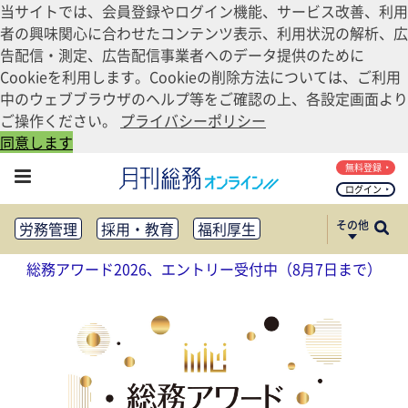
当サイトでは、会員登録やログイン機能、サービス改善、利用
者の興味関心に合わせたコンテンツ表示、利用状況の解析、広
告配信・測定、広告配信事業者へのデータ提供のために
Cookieを利用します。Cookieの削除方法については、ご利用
中のウェブブラウザのヘルプ等をご確認の上、各設定画面より
ご操作ください。
プライバシーポリシー
同意します
無料登録
ログイン
その他
労務管理
採用・教育
福利厚生
健康経営
働き方改革
総務アワード2026、エントリー受付中（8月7日まで）
法務・コンプライアンス
業務資料ダウンロード
知財管理
リスクマネジメント・BCP
社外・社内広報
社外・社内コミュニケーション活性化
FM・オフィス移転
CSR・SDGs
テクノロジー活用・DX