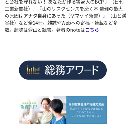
と会社を守れない！ あなたが作る等身大のBCP 』（日刊
工業新聞社）、『山のリスクセンスを磨く本 遭難の最大
の原因はアナタ自身にあった（ヤマケイ新書）』（山と渓
谷社）など全14冊。雑誌やWebへの寄稿・連載など多
数。趣味は登山と読書。著者のnoteは
こちら