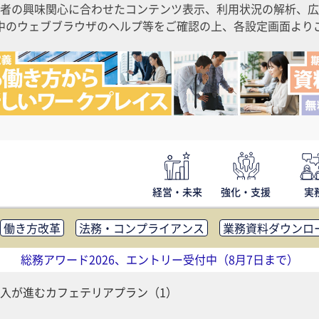
者の興味関心に合わせたコンテンツ表示、利用状況の解析、広
ご利用中のウェブブラウザのヘルプ等をご確認の上、各設定画面よ
経営・未来
強化・支援
実
働き方改革
法務・コンプライアンス
業務資料ダウンロ
内広報
社外・社内コミュニケーション活性化
FM・オフ
総務アワード2026、エントリー受付中（8月7日まで）
補助金・コスト削減
アウトソーシング・BPO
調査・レポ
入が進むカフェテリアプラン（1）