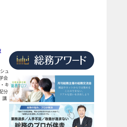
役
ンシュ
学会
ン・キ
配分
。講