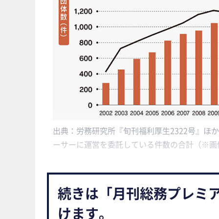
出典：労務研究所『旬刊福利厚生2322号』ほ
ーサーに運営を委託している件数の合計（※画
続きは「月刊総務プレミ
けます。