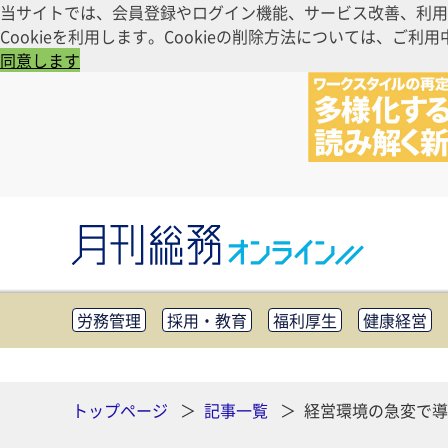
当サイトでは、会員登録やログイン機能、サービス改善、利用
Cookieを利用します。Cookieの削除方法については、
同意します
労務管理
採用・教育
福利厚生
健康経営
知財管理
リスクマネジメント・BCP
社外・社
CSR・SDGs
テクノロジー活用・DX
助成金・
その他
トップページ
記事一覧
経営環境の急変で導