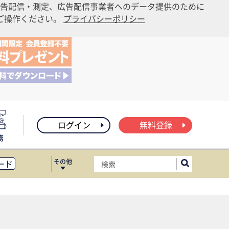
告配信・測定、広告配信事業者へのデータ提供のために
りご操作ください。
プライバシーポリシー
ログイン
無料登録
務
その他
ード
ィス移転
ート