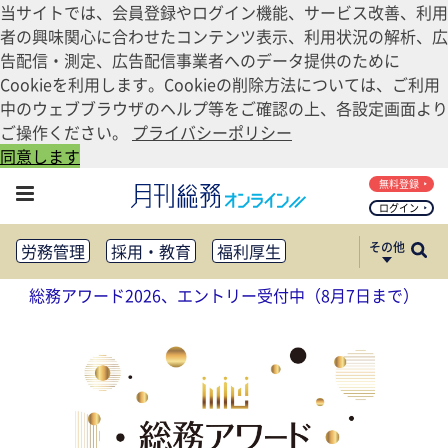
当サイトでは、会員登録やログイン機能、サービス改善、利用
者の興味関心に合わせたコンテンツ表示、利用状況の解析、広
告配信・測定、広告配信事業者へのデータ提供のために
Cookieを利用します。Cookieの削除方法については、ご利用
中のウェブブラウザのヘルプ等をご確認の上、各設定画面より
ご操作ください。
プライバシーポリシー
同意します
無料登録
ログイン
その他
労務管理
採用・教育
福利厚生
健康経営
働き方改革
総務アワード2026、エントリー受付中（8月7日まで）
法務・コンプライアンス
業務資料ダウンロード
知財管理
リスクマネジメント・BCP
社外・社内広報
社外・社内コミュニケーション活性化
FM・オフィス移転
CSR・SDGs
テクノロジー活用・DX