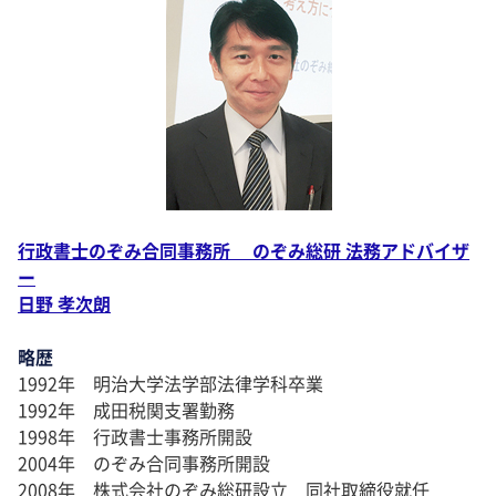
行政書士のぞみ合同事務所 のぞみ総研 法務アドバイザ
ー
日野 孝次朗
略歴
1992年 明治大学法学部法律学科卒業
1992年 成田税関支署勤務
1998年 行政書士事務所開設
2004年 のぞみ合同事務所開設
2008年 株式会社のぞみ総研設立 同社取締役就任