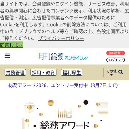
当サイトでは、会員登録やログイン機能、サービス改善、利用
者の興味関心に合わせたコンテンツ表示、利用状況の解析、広
告配信・測定、広告配信事業者へのデータ提供のために
Cookieを利用します。Cookieの削除方法については、ご利用
中のウェブブラウザのヘルプ等をご確認の上、各設定画面より
ご操作ください。
プライバシーポリシー
同意します
無料登録
ログイン
その他
労務管理
採用・教育
福利厚生
健康経営
働き方改革
総務アワード2026、エントリー受付中（8月7日まで）
法務・コンプライアンス
業務資料ダウンロード
知財管理
リスクマネジメント・BCP
社外・社内広報
社外・社内コミュニケーション活性化
FM・オフィス移転
CSR・SDGs
テクノロジー活用・DX