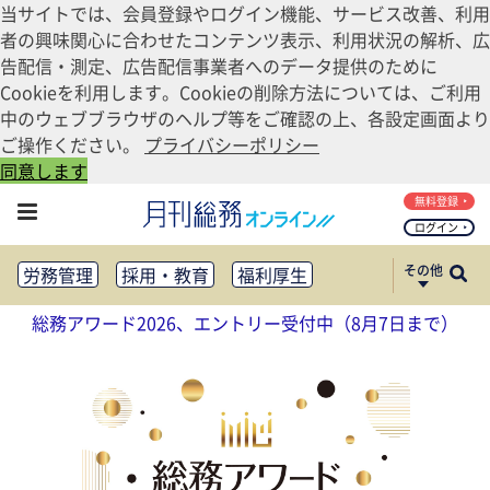
当サイトでは、会員登録やログイン機能、サービス改善、利用
者の興味関心に合わせたコンテンツ表示、利用状況の解析、広
告配信・測定、広告配信事業者へのデータ提供のために
Cookieを利用します。Cookieの削除方法については、ご利用
中のウェブブラウザのヘルプ等をご確認の上、各設定画面より
ご操作ください。
プライバシーポリシー
同意します
無料登録
ログイン
その他
労務管理
採用・教育
福利厚生
健康経営
働き方改革
総務アワード2026、エントリー受付中（8月7日まで）
法務・コンプライアンス
業務資料ダウンロード
知財管理
リスクマネジメント・BCP
社外・社内広報
社外・社内コミュニケーション活性化
FM・オフィス移転
CSR・SDGs
テクノロジー活用・DX