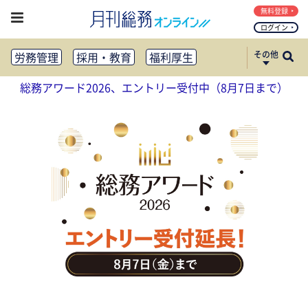
無料登録
ログイン
その他
労務管理
採用・教育
福利厚生
健康経営
働き方改革
総務アワード2026、エントリー受付中（8月7日まで）
法務・コンプライアンス
業務資料ダウンロード
知財管理
リスクマネジメント・BCP
社外・社内広報
社外・社内コミュニケーション活性化
FM・オフィス移転
CSR・SDGs
テクノロジー活用・DX
助成金・補助金・コスト削減
アウトソーシング・BPO
調査・レポート
その他