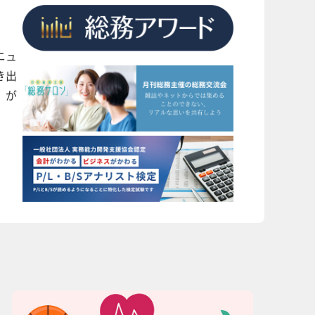
ニュ
き出
」が