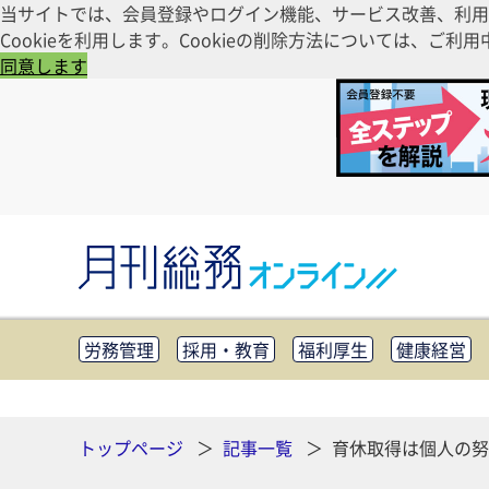
当サイトでは、会員登録やログイン機能、サービス改善、利用
Cookieを利用します。Cookieの削除方法については、
同意します
労務管理
採用・教育
福利厚生
健康経営
知財管理
リスクマネジメント・BCP
社外・社
CSR・SDGs
テクノロジー活用・DX
助成金・
その他
トップページ
記事一覧
育休取得は個人の努