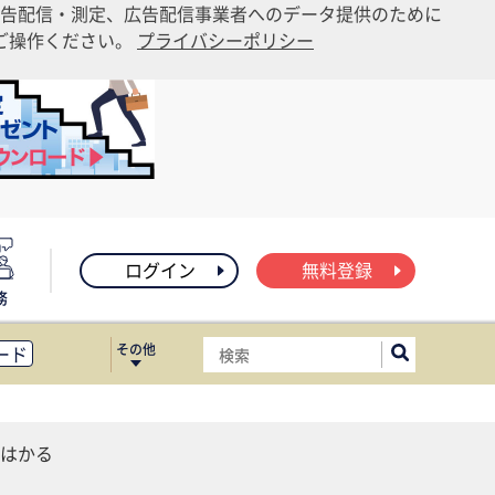
告配信・測定、広告配信事業者へのデータ提供のために
りご操作ください。
プライバシーポリシー
ログイン
無料登録
務
その他
ード
ィス移転
ート
はかる