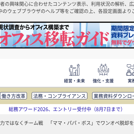
者の興味関心に合わせたコンテンツ表示、利用状況の解析、広
ご利用中のウェブブラウザのヘルプ等をご確認の上、各設定画面よ
経営・未来
強化・支援
実
働き方改革
法務・コンプライアンス
業務資料ダウンロ
内広報
社外・社内コミュニケーション活性化
FM・オフ
総務アワード2026、エントリー受付中（8月7日まで）
補助金・コスト削減
アウトソーシング・BPO
調査・レポ
力ではなくチーム戦 「ママ・パパ・ボス」でワンオペ脱却を