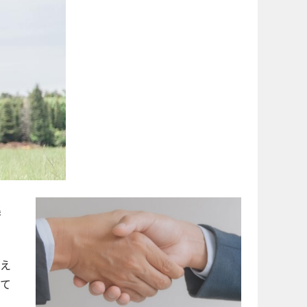
集
え
て