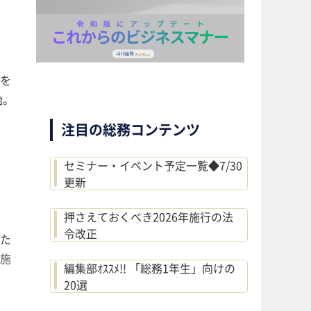
を
始。
注目の総務コンテンツ
セミナー・イベント予定一覧◆7/30
更新
押さえておくべき2026年施行の法
令改正
た
施
編集部ｵｽｽﾒ!! 「総務1年生」向けの
20選