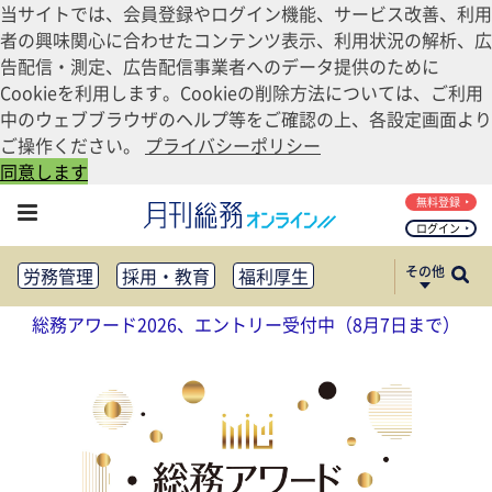
当サイトでは、会員登録やログイン機能、サービス改善、利用
者の興味関心に合わせたコンテンツ表示、利用状況の解析、広
告配信・測定、広告配信事業者へのデータ提供のために
Cookieを利用します。Cookieの削除方法については、ご利用
中のウェブブラウザのヘルプ等をご確認の上、各設定画面より
ご操作ください。
プライバシーポリシー
同意します
無料登録
ログイン
その他
労務管理
採用・教育
福利厚生
健康経営
働き方改革
総務アワード2026、エントリー受付中（8月7日まで）
法務・コンプライアンス
業務資料ダウンロード
知財管理
リスクマネジメント・BCP
社外・社内広報
社外・社内コミュニケーション活性化
FM・オフィス移転
CSR・SDGs
テクノロジー活用・DX