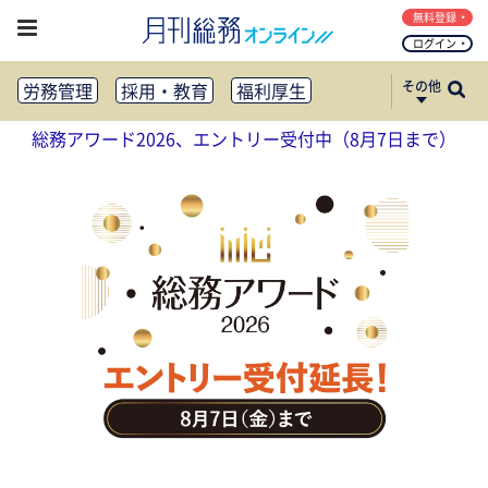
無料登録
ログイン
その他
労務管理
採用・教育
福利厚生
健康経営
働き方改革
総務アワード2026、エントリー受付中（8月7日まで）
法務・コンプライアンス
業務資料ダウンロード
知財管理
リスクマネジメント・BCP
社外・社内広報
社外・社内コミュニケーション活性化
FM・オフィス移転
CSR・SDGs
テクノロジー活用・DX
助成金・補助金・コスト削減
アウトソーシング・BPO
調査・レポート
その他