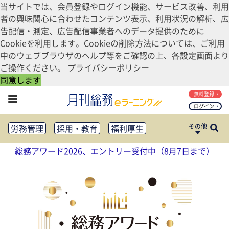
当サイトでは、会員登録やログイン機能、サービス改善、利用
者の興味関心に合わせたコンテンツ表示、利用状況の解析、広
告配信・測定、広告配信事業者へのデータ提供のために
Cookieを利用します。Cookieの削除方法については、ご利用
中のウェブブラウザのヘルプ等をご確認の上、各設定画面より
ご操作ください。
プライバシーポリシー
同意します
無料登録
ログイン
その他
労務管理
採用・教育
福利厚生
健康経営
働き方改革
総務アワード2026、エントリー受付中（8月7日まで）
法務・コンプライアンス
業務資料ダウンロード
知財管理
リスクマネジメント・BCP
社外・社内広報
社外・社内コミュニケーション活性化
FM・オフィス移転
CSR・SDGs
テクノロジー活用・DX