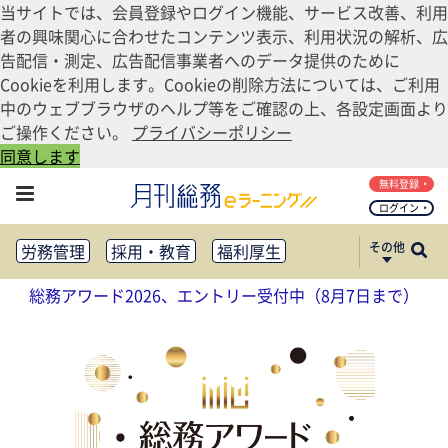
当サイトでは、会員登録やログイン機能、サービス改善、利用
者の興味関心に合わせたコンテンツ表示、利用状況の解析、広
告配信・測定、広告配信事業者へのデータ提供のために
Cookieを利用します。Cookieの削除方法については、ご利用
中のウェブブラウザのヘルプ等をご確認の上、各設定画面より
ご操作ください。
プライバシーポリシー
同意します
無料登録
ログイン
その他
労務管理
採用・教育
福利厚生
健康経営
働き方改革
総務アワード2026、エントリー受付中（8月7日まで）
法務・コンプライアンス
業務資料ダウンロード
知財管理
リスクマネジメント・BCP
社外・社内広報
社外・社内コミュニケーション活性化
FM・オフィス移転
CSR・SDGs
テクノロジー活用・DX