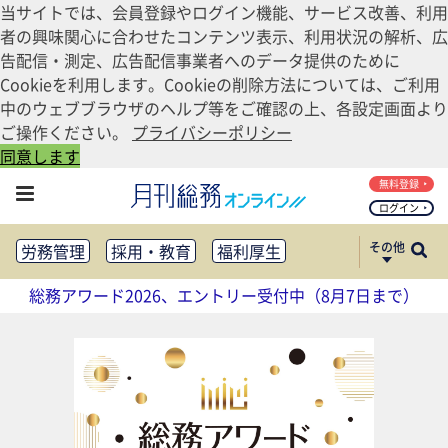
当サイトでは、会員登録やログイン機能、サービス改善、利用
者の興味関心に合わせたコンテンツ表示、利用状況の解析、広
告配信・測定、広告配信事業者へのデータ提供のために
Cookieを利用します。Cookieの削除方法については、ご利用
中のウェブブラウザのヘルプ等をご確認の上、各設定画面より
ご操作ください。
プライバシーポリシー
同意します
無料登録
ログイン
その他
労務管理
採用・教育
福利厚生
健康経営
働き方改革
総務アワード2026、エントリー受付中（8月7日まで）
法務・コンプライアンス
業務資料ダウンロード
知財管理
リスクマネジメント・BCP
社外・社内広報
社外・社内コミュニケーション活性化
FM・オフィス移転
CSR・SDGs
テクノロジー活用・DX