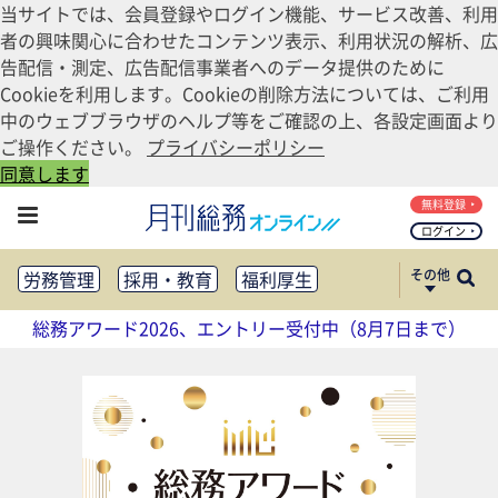
当サイトでは、会員登録やログイン機能、サービス改善、利用
者の興味関心に合わせたコンテンツ表示、利用状況の解析、広
告配信・測定、広告配信事業者へのデータ提供のために
Cookieを利用します。Cookieの削除方法については、ご利用
中のウェブブラウザのヘルプ等をご確認の上、各設定画面より
ご操作ください。
プライバシーポリシー
同意します
無料登録
ログイン
その他
労務管理
採用・教育
福利厚生
健康経営
働き方改革
総務アワード2026、エントリー受付中（8月7日まで）
法務・コンプライアンス
業務資料ダウンロード
知財管理
リスクマネジメント・BCP
社外・社内広報
社外・社内コミュニケーション活性化
FM・オフィス移転
CSR・SDGs
テクノロジー活用・DX