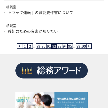
相談室
トラック運転手の職能要件書について
相談室
移転のための良書が知りたい
...
...
1
2
89
90
91
92
93
94
95
99
100