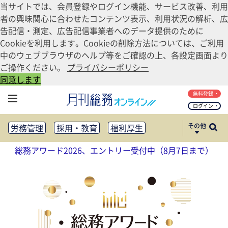
当サイトでは、会員登録やログイン機能、サービス改善、利用
者の興味関心に合わせたコンテンツ表示、利用状況の解析、広
告配信・測定、広告配信事業者へのデータ提供のために
Cookieを利用します。Cookieの削除方法については、ご利用
中のウェブブラウザのヘルプ等をご確認の上、各設定画面より
ご操作ください。
プライバシーポリシー
同意します
無料登録
ログイン
その他
労務管理
採用・教育
福利厚生
健康経営
働き方改革
総務アワード2026、エントリー受付中（8月7日まで）
法務・コンプライアンス
業務資料ダウンロード
知財管理
リスクマネジメント・BCP
社外・社内広報
社外・社内コミュニケーション活性化
FM・オフィス移転
CSR・SDGs
テクノロジー活用・DX