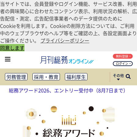
当サイトでは、会員登録やログイン機能、サービス改善、利用
者の興味関心に合わせたコンテンツ表示、利用状況の解析、広
告配信・測定、広告配信事業者へのデータ提供のために
Cookieを利用します。Cookieの削除方法については、ご利用
中のウェブブラウザのヘルプ等をご確認の上、各設定画面より
ご操作ください。
プライバシーポリシー
同意します
無料登録
ログイン
その他
労務管理
採用・教育
福利厚生
健康経営
働き方改革
総務アワード2026、エントリー受付中（8月7日まで）
法務・コンプライアンス
業務資料ダウンロード
知財管理
リスクマネジメント・BCP
社外・社内広報
社外・社内コミュニケーション活性化
FM・オフィス移転
CSR・SDGs
テクノロジー活用・DX