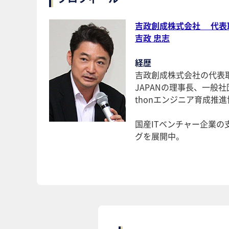
吉政創成株式会社 代表
吉政 忠志
経歴
吉政創成株式会社の代表取
JAPANの理事長、一般社
thonエンジニア育成推
国産ITベンチャー企業の
グを展開中。