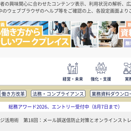
者の興味関心に合わせたコンテンツ表示、利用状況の解析、広
ご利用中のウェブブラウザのヘルプ等をご確認の上、各設定画面よ
経営・未来
強化・支援
実
働き方改革
法務・コンプライアンス
業務資料ダウンロ
内広報
社外・社内コミュニケーション活性化
FM・オフ
総務アワード2026、エントリー受付中（8月7日まで）
補助金・コスト削減
アウトソーシング・BPO
調査・レポ
ジ活用術 第18回：メール誤送信防止対策とオンラインスト