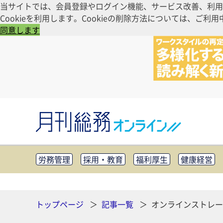
当サイトでは、会員登録やログイン機能、サービス改善、利用
Cookieを利用します。Cookieの削除方法については、
同意します
労務管理
採用・教育
福利厚生
健康経営
知財管理
リスクマネジメント・BCP
社外・社
CSR・SDGs
テクノロジー活用・DX
助成金・
その他
トップページ
記事一覧
オンラインストレー