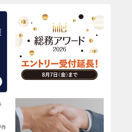
策
る
が作