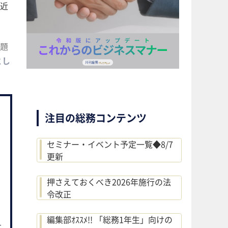
近
題
とし
注目の総務コンテンツ
セミナー・イベント予定一覧◆8/7
更新
押さえておくべき2026年施行の法
令改正
編集部ｵｽｽﾒ!! 「総務1年生」向けの