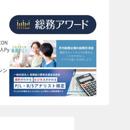
ON
人Py
シン