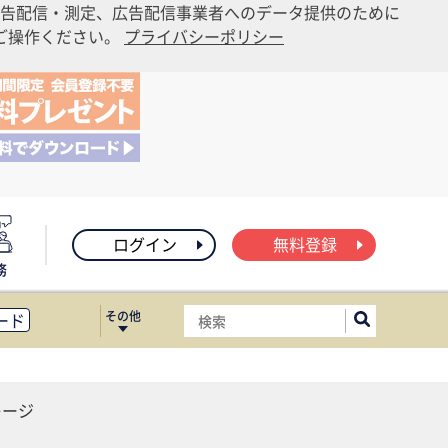
告配信・測定、広告配信事業者へのデータ提供のために
りご操作ください。
プライバシーポリシー
ログイン
無料登録
務
その他
ード
ィス移転
ート
レージ