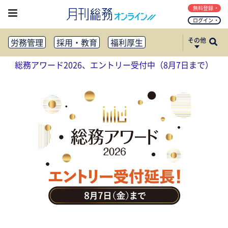
無料登録
ログイン
その他
労務管理
採用・教育
福利厚生
健康経営
働き方改革
総務アワード2026、エントリー受付中（8月7日まで）
法務・コンプライアンス
業務資料ダウンロード
知財管理
リスクマネジメント・BCP
社外・社内広報
社外・社内コミュニケーション活性化
FM・オフィス移転
CSR・SDGs
テクノロジー活用・DX
助成金・補助金・コスト削減
アウトソーシング・BPO
調査・レポート
その他