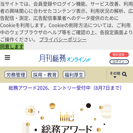
当サイトでは、会員登録やログイン機能、サービス改善、利用
者の興味関心に合わせたコンテンツ表示、利用状況の解析、広
告配信・測定、広告配信事業者へのデータ提供のために
Cookieを利用します。Cookieの削除方法については、ご利用
中のウェブブラウザのヘルプ等をご確認の上、各設定画面より
ご操作ください。
プライバシーポリシー
同意します
無料登録
ログイン
その他
労務管理
採用・教育
福利厚生
健康経営
働き方改革
総務アワード2026、エントリー受付中（8月7日まで）
法務・コンプライアンス
業務資料ダウンロード
知財管理
リスクマネジメント・BCP
社外・社内広報
社外・社内コミュニケーション活性化
FM・オフィス移転
CSR・SDGs
テクノロジー活用・DX