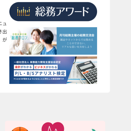
ニュ
き出
」が