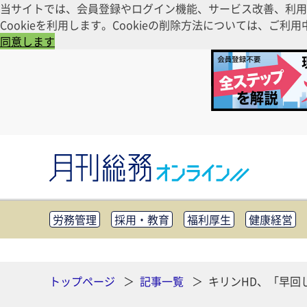
当サイトでは、会員登録やログイン機能、サービス改善、利用
Cookieを利用します。Cookieの削除方法については、
同意します
労務管理
採用・教育
福利厚生
健康経営
知財管理
リスクマネジメント・BCP
社外・社
CSR・SDGs
テクノロジー活用・DX
助成金・
その他
トップページ
記事一覧
キリンHD、「早回