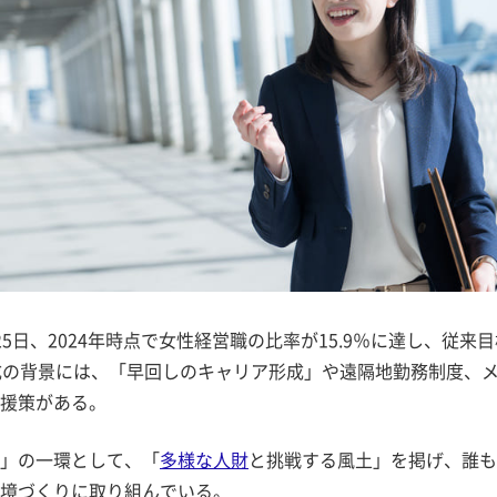
日、2024年時点で女性経営職の比率が15.9％に達し、従来目
成の背景には、「早回しのキャリア形成」や遠隔地勤務制度、
援策がある。
」の一環として、「
多様な人財
と挑戦する風土」を掲げ、誰も
境づくりに取り組んでいる。