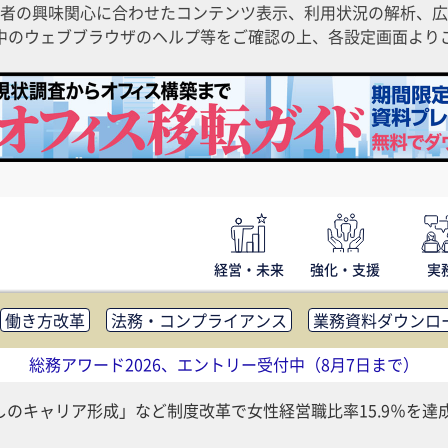
者の興味関心に合わせたコンテンツ表示、利用状況の解析、広
ご利用中のウェブブラウザのヘルプ等をご確認の上、各設定画面よ
経営・未来
強化・支援
実
働き方改革
法務・コンプライアンス
業務資料ダウンロ
内広報
社外・社内コミュニケーション活性化
FM・オフ
総務アワード2026、エントリー受付中（8月7日まで）
補助金・コスト削減
アウトソーシング・BPO
調査・レポ
しのキャリア形成」など制度改革で女性経営職比率15.9％を達