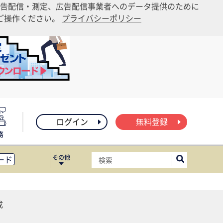
告配信・測定、広告配信事業者へのデータ提供のために
りご操作ください。
プライバシーポリシー
ログイン
無料登録
務
その他
ード
ィス移転
ート
成