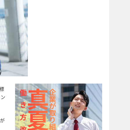
標
メン
が