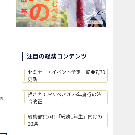
注目の総務コンテンツ
セミナー・イベント予定一覧◆7/30
更新
押さえておくべき2026年施行の法
満
令改正
編集部ｵｽｽﾒ!! 「総務1年生」向けの
20選