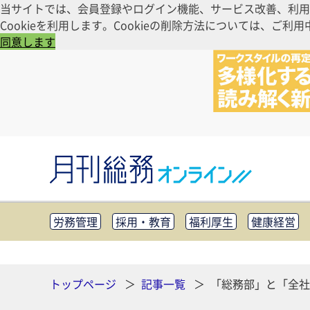
当サイトでは、会員登録やログイン機能、サービス改善、利用
Cookieを利用します。Cookieの削除方法については、
同意します
労務管理
採用・教育
福利厚生
健康経営
知財管理
リスクマネジメント・BCP
社外・社
CSR・SDGs
テクノロジー活用・DX
助成金・
その他
トップページ
記事一覧
「総務部」と「全社