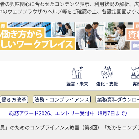
者の興味関心に合わせたコンテンツ表示、利用状況の解析、広
ご利用中のウェブブラウザのヘルプ等をご確認の上、各設定画面よ
経営・未来
強化・支援
実
働き方改革
法務・コンプライアンス
業務資料ダウンロ
内広報
社外・社内コミュニケーション活性化
FM・オフ
総務アワード2026、エントリー受付中（8月7日まで）
補助金・コスト削減
アウトソーシング・BPO
調査・レポ
員」のためのコンプライアンス教室（第8回）「だからコンプ