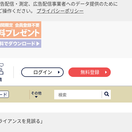
告配信・測定、広告配信事業者へのデータ提供のために
りご操作ください。
プライバシーポリシー
ログイン
無料登録
務
その他
ード
ィス移転
ート
ライアンスを見誤る」