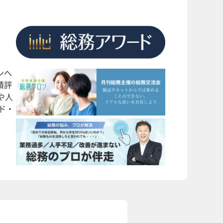
ンへ
績評
や人
ド・