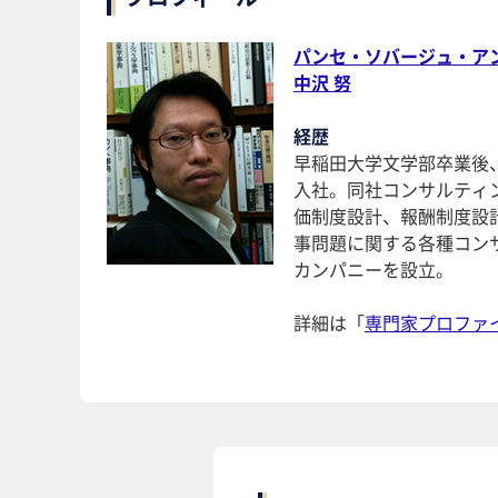
パンセ・ソバージュ・ア
中沢 努
経歴
早稲田大学文学部卒業後
入社。同社コンサルティ
価制度設計、報酬制度設
事問題に関する各種コン
カンパニーを設立。
詳細は「
専門家プロファ