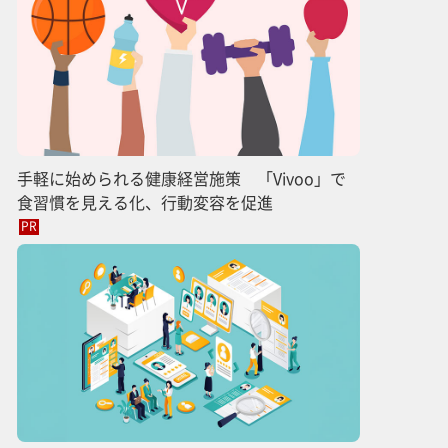
手軽に始められる健康経営施策 「Vivoo」で
食習慣を見える化、行動変容を促進
PR