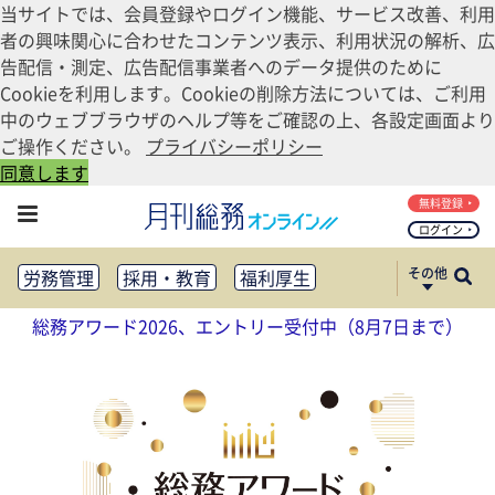
当サイトでは、会員登録やログイン機能、サービス改善、利用
者の興味関心に合わせたコンテンツ表示、利用状況の解析、広
告配信・測定、広告配信事業者へのデータ提供のために
Cookieを利用します。Cookieの削除方法については、ご利用
中のウェブブラウザのヘルプ等をご確認の上、各設定画面より
ご操作ください。
プライバシーポリシー
同意します
無料登録
ログイン
その他
労務管理
採用・教育
福利厚生
健康経営
働き方改革
総務アワード2026、エントリー受付中（8月7日まで）
法務・コンプライアンス
業務資料ダウンロード
知財管理
リスクマネジメント・BCP
社外・社内広報
社外・社内コミュニケーション活性化
FM・オフィス移転
CSR・SDGs
テクノロジー活用・DX