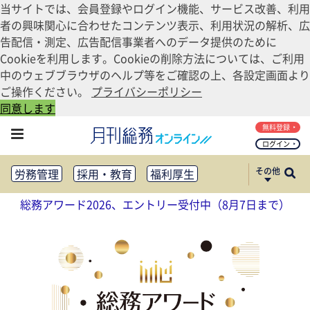
当サイトでは、会員登録やログイン機能、サービス改善、利用
者の興味関心に合わせたコンテンツ表示、利用状況の解析、広
告配信・測定、広告配信事業者へのデータ提供のために
Cookieを利用します。Cookieの削除方法については、ご利用
中のウェブブラウザのヘルプ等をご確認の上、各設定画面より
ご操作ください。
プライバシーポリシー
同意します
無料登録
ログイン
その他
労務管理
採用・教育
福利厚生
健康経営
働き方改革
総務アワード2026、エントリー受付中（8月7日まで）
法務・コンプライアンス
業務資料ダウンロード
知財管理
リスクマネジメント・BCP
社外・社内広報
社外・社内コミュニケーション活性化
FM・オフィス移転
CSR・SDGs
テクノロジー活用・DX